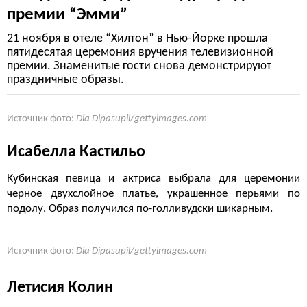
премии “Эмми”
21 ноября в отеле “Хилтон” в Нью-Йорке прошла
пятидесятая церемония вручения телевизионной
премии. Знаменитые гости снова демонстрируют
праздничные образы.
Источник фото:
Dia Dipasupil/gettyimages.com
Исабелла Кастильо
Кубинская певица и актриса выбрала для церемонии
черное двухслойное платье, украшенное перьями по
подолу. Образ получился по-голливудски шикарным.
Источник фото:
Dia Dipasupil/gettyimages.com
Летисия Колин