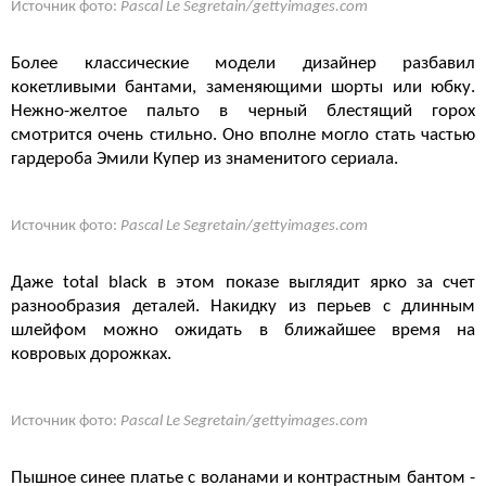
Источник фото:
Pascal Le Segretain/gettyimages.com
Более классические модели дизайнер разбавил
кокетливыми бантами, заменяющими шорты или юбку.
Нежно-желтое пальто в черный блестящий горох
смотрится очень стильно. Оно вполне могло стать частью
гардероба Эмили Купер из знаменитого сериала.
Источник фото:
Pascal Le Segretain/gettyimages.com
Даже total black в этом показе выглядит ярко за счет
разнообразия деталей. Накидку из перьев с длинным
шлейфом можно ожидать в ближайшее время на
ковровых дорожках.
Источник фото:
Pascal Le Segretain/gettyimages.com
Пышное синее платье с воланами и контрастным бантом -