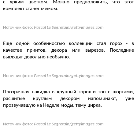
с ярким цветком. Можно предположить, что этот
комплект станет мемом.
Источник фото:
Pascal Le Segretain/gettyimages.com
Еще одной особенностью коллекции стал горох - в
качестве принтов, декора или вырезов. Последние
выглядят довольно необычно.
Источник фото:
Pascal Le Segretain/gettyimages.com
Прозрачная накидка в крупный горох и топ с шортами,
расшитые круглым декором напоминают, уже
прозвучавшую на Неделе моды, тему цирка.
Источник фото:
Pascal Le Segretain/gettyimages.com