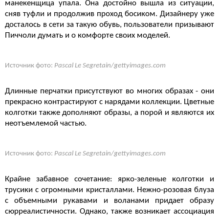
манекенщица упала. Она достойно вышла из ситуации,
сняв туфли и продолжив проход босиком. Дизайнеру уже
досталось в сети за такую обувь, пользователи призывают
Пиччоли думать и о комфорте своих моделей.
Источник фото:
Pascal Le Segretain/gettyimages.com
Длинные перчатки присутствуют во многих образах - они
прекрасно контрастируют с нарядами коллекции. Цветные
колготки также дополняют образы, а порой и являются их
неотъемлемой частью.
Источник фото:
Pascal Le Segretain/gettyimages.com
Крайне забавное сочетание: ярко-зеленые колготки и
трусики с огромными кристаллами. Нежно-розовая блуза
с объемными рукавами и воланами придает образу
сюрреалистичности. Однако, также возникает ассоциация