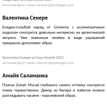
Клара Лаго на Goya Awards 2023
Источник фото:
Carlos Alvarez/gettyimages.com
Валентина Сенере
Бледно-голубой наряд от Givenchy с ассиметричным
подолом смотрится довольно интересно на аргентинской
актрисе. Уже знакомые змейки в виде украшений
прекрасно дополняют образ.
Валентина Сенере на Goya Awards 2023
Источник фото:
Carlos Alvarez/gettyimages.com
Амайя Саламанка
Платье Zuhair Murad глубокого синего оттенка смотрится
очень торжественно. Декор из бисера и пайеток можно
разглядывать часами - королевский образ.