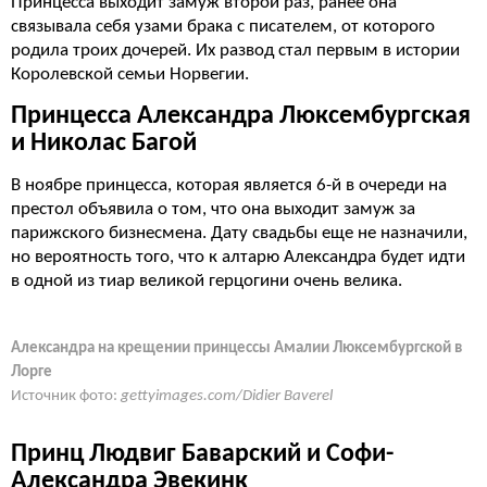
Принцесса выходит замуж второй раз, ранее она
связывала себя узами брака с писателем, от которого
родила троих дочерей. Их развод стал первым в истории
Королевской семьи Норвегии.
Принцесса Александра Люксембургская
и Николас Багой
В ноябре принцесса, которая является 6-й в очереди на
престол объявила о том, что она выходит замуж за
парижского бизнесмена. Дату свадьбы еще не назначили,
но вероятность того, что к алтарю Александра будет идти
в одной из тиар великой герцогини очень велика.
Александра на крещении принцессы Амалии Люксембургской в
Лорге
Источник фото:
gettyimages.com/Didier Baverel
Принц Людвиг Баварский и Софи-
Александра Эвекинк