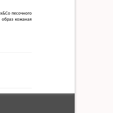
ax&Co песочного
й образ кожаная