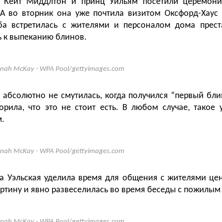
 Кейт Миддлтон и принц Уильям посетили церемон
А во вторник она уже почтила визитом Оксфорд-Хаус 
а встретилась с жителями и персоналом дома прест
 к выпеканию блинов.
nah McKay - WPA Pool/gettyimages.com
 абсолютно не смутилась, когда получился “первый бли
орила, что это не стоит есть. В любом случае, такое 
.
nah McKay - WPA Pool/gettyimages.com
а Уэльская уделила время для общения с жителями цен
артину и явно развеселилась во время беседы с пожилы
nah McKay - WPA Pool/gettyimages.com