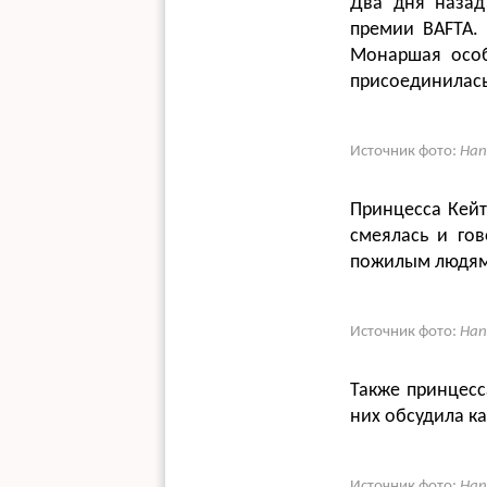
Два дня назад
премии BAFTA. 
Монаршая особ
присоединилась
Источник фото:
Han
Принцесса Кейт
смеялась и гов
пожилым людям
Источник фото:
Han
Также принцесс
них обсудила к
Источник фото:
Han