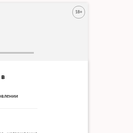
18+
 в
товлении