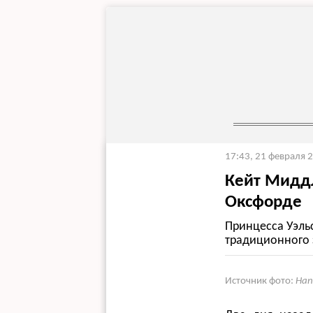
17:43, 21 февраля 
Кейт Миддл
Оксфорде
Принцесса Уэль
традиционного 
Источник фото:
Han