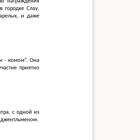
ию награждения
в городке Слау.
арелых, и даже
н - комом”. Она
участие приятно
тра, с одной из
м джентльменом.