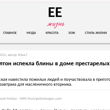
EE
жизнь
ГЛАВНОЕ
МОДА
КРАСОТА
ЗОЖ
СТИЛЬ ЖИЗНИ
2023
,
автор: Юна Г.
тон испекла блины в доме престарелых
ская навестила пожилых людей и поучаствовала в приго
завтрака для масленичного вторника.
nah McKay - WPA Pool/gettyimages.com