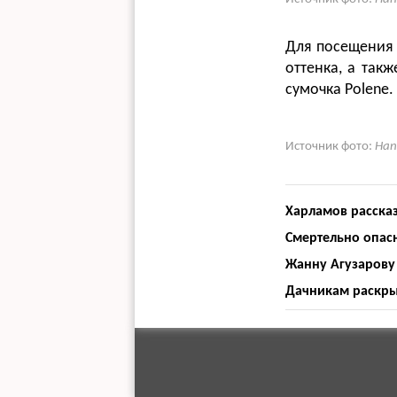
Для посещения 
оттенка, а так
сумочка Polene.
Источник фото:
Han
Харламов рассказ
Смертельно опасн
Жанну Агузарову 
Дачникам раскрыл