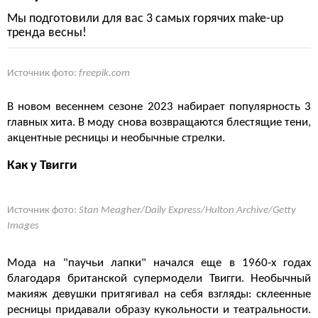
Мы подготовили для вас 3 самых горячих make-up
тренда весны!
Источник фото:
freepik.com
В новом весеннем сезоне 2023 набирает популярность 3
главных хита. В моду снова возвращаются блестящие тени,
акцентные ресницы и необычные стрелки.
Как у Твигги
Источник фото:
Stan Meagher/Daily Express/Hulton Archive/Getty
Images
Мода на "паучьи лапки" начался еще в 1960-х годах
благодаря британской супермодели Твигги. Необычный
макияж девушки притягивал на себя взгляды: склеенные
ресницы придавали образу кукольности и театральности.