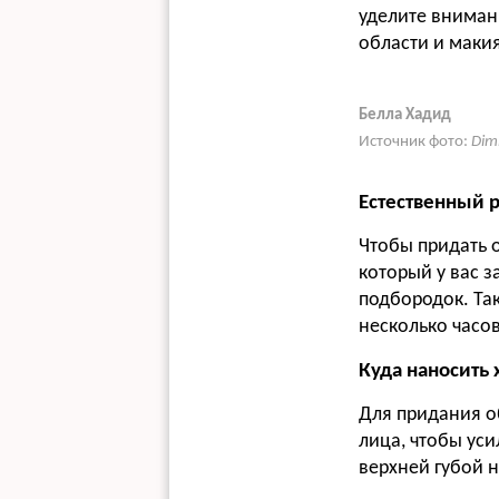
уделите внимани
области и маки
Белла Хадид
Источник фото:
Dim
Естественный 
Чтобы придать 
который у вас з
подбородок. Та
несколько часо
Куда наносить 
Для придания о
лица, чтобы уси
верхней губой н