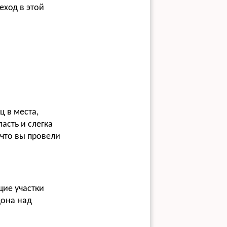
еход в этой
ц в места,
асть и слегка
что вы провели
щие участки
дона над