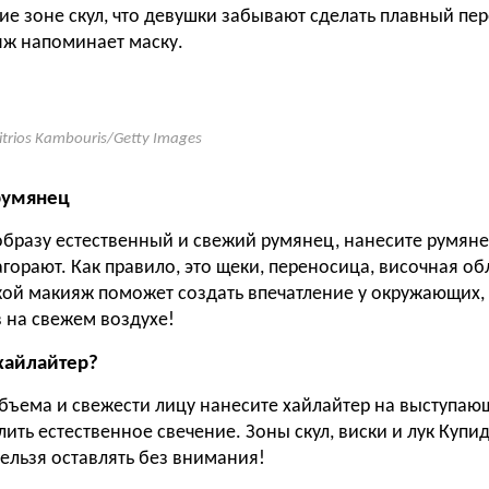
е зоне скул, что девушки забывают сделать плавный пер
яж напоминает маску.
itrios Kambouris/Getty Images
румянец
образу естественный и свежий румянец, нанесите румяне
агорают. Как правило, это щеки, переносица, височная обл
кой макияж поможет создать впечатление у окружающих, 
в на свежем воздухе!
хайлайтер?
бъема и свежести лицу нанесите хайлайтер на выступаю
лить естественное свечение. Зоны скул, виски и лук Купи
ельзя оставлять без внимания!