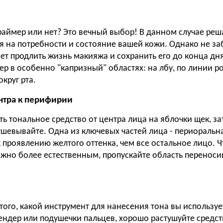
раймер или нет? Это вечный выбор! В данном случае реша
я на потребности и состояние вашей кожи. Однако не за
ет продлить жизнь макияжа и сохранить его до конца дн
р в особенно "капризный" областях: на лбу, по линии ро
округ рта.
ентра к перифирии
ь тональное средство от центра лица на яблочки щек, з
ушевывайте. Одна из ключевых частей лица - периоральна
 проявлению желтого оттенка, чем все остальное лицо. 
ожно более естественным, пропускайте область переноси
того, какой инструмент для нанесения тона вы использует
лендер или подушечки пальцев, хорошо растушуйте средс