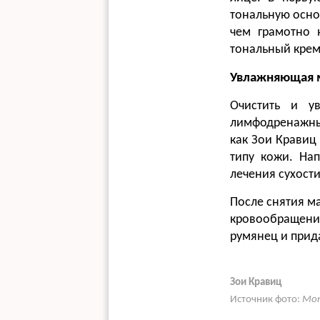
тональную осно
чем грамотно 
тональный крем
Увлажняющая м
Очистить и у
лимфодренажны
как Зои Кравиц
типу кожи. На
лечения сухости
После снятия м
кровообращени
румянец и прид
Зои Кравиц
Источник фото:
Mom