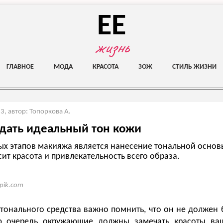
EE
жизнь
ГЛАВНОЕ
МОДА
КРАСОТА
ЗОЖ
СТИЛЬ ЖИЗНИ
23
,
автор: Топоркова А.
здать идеальный тон кожи
ых этапов макияжа является нанесение тональной основ
сит красота и привлекательность всего образа.
epik.com
тонального средства важно помнить, что он не должен 
ю очередь окружающие должны замечать красоты ва