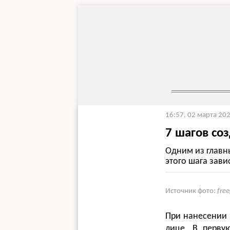
16:57, 02 марта 20
7 шагов со
Одним из главн
этого шага зави
Источник фото:
fre
При нанесении 
лице. В перву