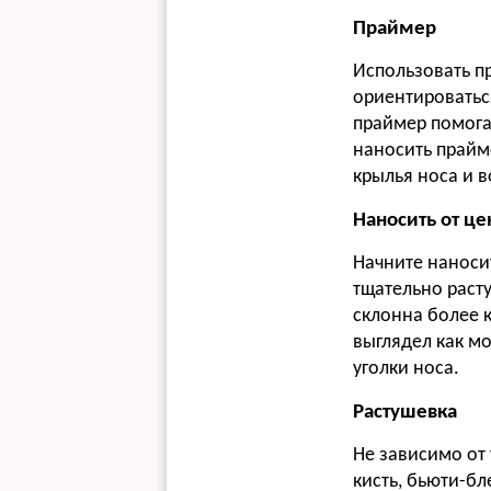
Праймер
Использовать п
ориентироватьс
праймер помога
наносить прайме
крылья носа и в
Наносить от ц
Начните наносит
тщательно раст
склонна более к
выглядел как м
уголки носа.
Растушевка
Не зависимо от 
кисть, бьюти-б