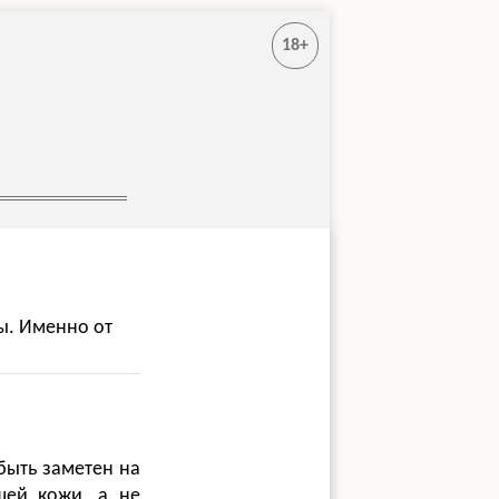
18+
ы. Именно от
быть заметен на
шей кожи, а не