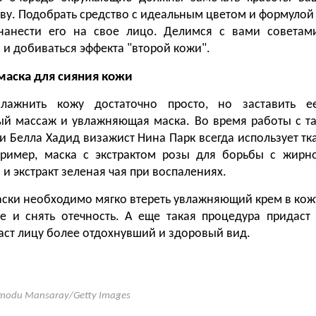
ву. Подобрать средство с идеальным цветом и формулой
нанести его на свое лицо. Делимся с вами советами
 и добиваться эффекта "второй кожи".
аска для сияния кожи
влажнить кожу достаточно просто, но заставить е
й массаж и увлажняющая маска. Во время работы с та
 и Белла Хадид визажист Нина Парк всегда использует тк
пример, маска с экстрактом розы для борьбы с жирно
 и экстракт зеленая чая при воспалениях.
аски необходимо мягко втереть увлажняющий крем в кожу
е и снять отечность. А еще такая процедура придаст
аст лицу более отдохнувший и здоровый вид.
odu Mansaray/Getty Images