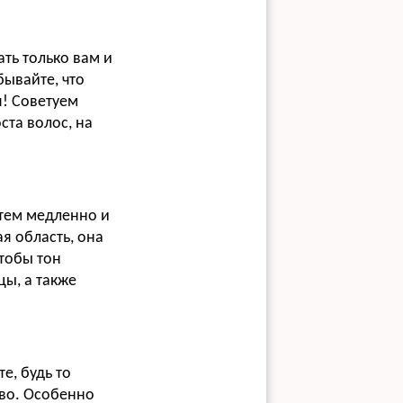
ть только вам и
бывайте, что
я! Советуем
ста волос, на
атем медленно и
я область, она
Чтобы тон
цы, а также
е, будь то
тво. Особенно