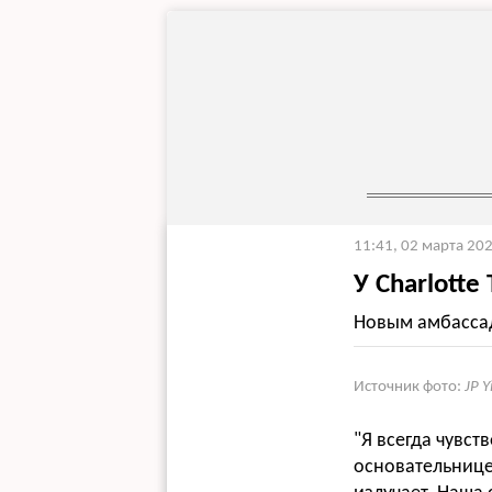
11:41, 02 марта 20
У Charlotte
Новым амбассад
Источник фото:
JP 
"Я всегда чувст
основательнице