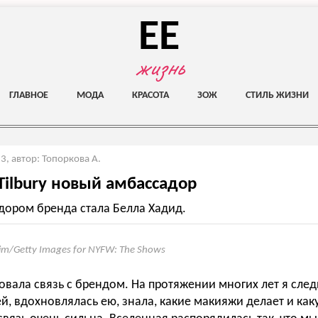
EE
жизнь
ГЛАВНОЕ
МОДА
КРАСОТА
ЗОЖ
СТИЛЬ ЖИЗНИ
23
,
автор: Топоркова А.
 Tilbury новый амбассадор
ором бренда стала Белла Хадид.
Yim/Getty Images for NYFW: The Shows
вовала связь с брендом. На протяжении многих лет я след
й, вдохновлялась ею, знала, какие макияжи делает и ка