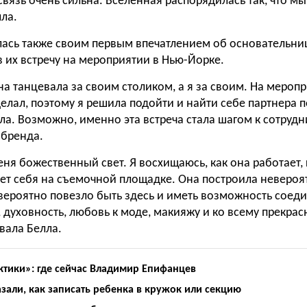
связь очень сильна. Вселенная распорядилась так, что мы
лла.
ась также своим первым впечатлением об основательниц
ив их встречу на мероприятии в Нью-Йорке.
на танцевала за своим столиком, а я за своим. На мероп
делал, поэтому я решила подойти и найти себе партнера п
а. Возможно, именно эта встреча стала шагом к сотрудн
 бренда.
ня божественный свет. Я восхищаюсь, как она работает, 
дет себя на съемочной площадке. Она построила невероя
вероятно повезло быть здесь и иметь возможность соеди
, духовность, любовь к моде, макияжу и ко всему прекрас
ала Белла.
ктики»: где сейчас Владимир Епифанцев
зали, как записать ребенка в кружок или секцию