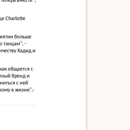
 теперь вместе",
е Charlotte
риятии больше
о танцам", -
ичеству Хадид и
как общается с
тный бренд и
ниться с ней
ному в жизни",-