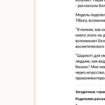
излучает. Наша 
- рассказала Бе
Модель поделил
Tilbury, всповн
"Я помню, как о
никто этого не 
вспоминает Белл
косметического
"Шарлотт для ме
людьми, как ве
бизнес! Мне не
через искусство
прокомментиров
Загадочные «пра
Родителям расска