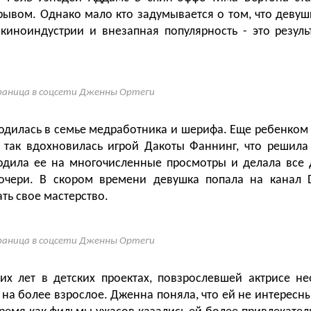
ывом. Однако мало кто задумывается о том, что девуш
 киноиндустрии и внезапная популярность - это резуль
аница в соцсети Дженны Ортеги
одилась в семье медработника и шерифа. Еще ребенком
 так вдохновилась игрой Дакоты Фаннинг, что решила 
одила ее на многочисленные просмотры и делала все 
очери. В скором времени девушка попала на канал D
ть свое мастерство.
аница в соцсети Дженны Ортеги
их лет в детских проектах, повзрослевшей актрисе 
 на более взрослое. Дженна поняла, что ей не интересн