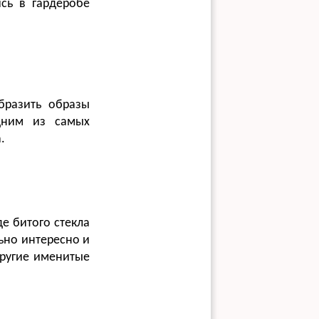
сь в гардеробе
бразить образы
дним из самых
.
е битого стекла
ьно интересно и
другие именитые