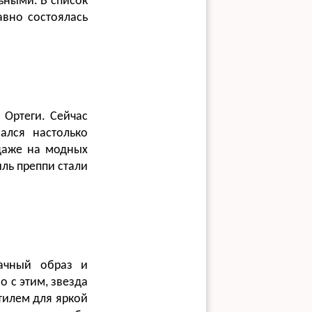
ьными. В список
авно состоялась
 Ортеги. Сейчас
ался настолько
 даже на модных
иль преппи стали
ачный образ и
 с этим, звезда
тилем для яркой