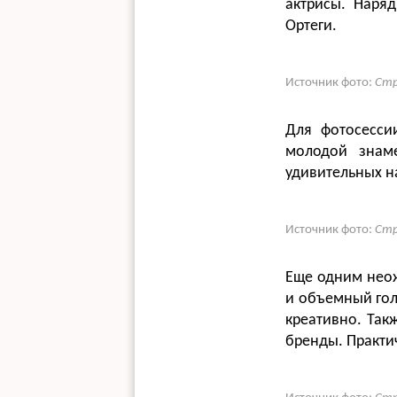
актрисы. Наря
Ортеги.
Источник фото:
Стр
Для фотосесси
молодой знам
удивительных н
Источник фото:
Стр
Еще одним неож
и объемный гол
креативно. Так
бренды. Практич