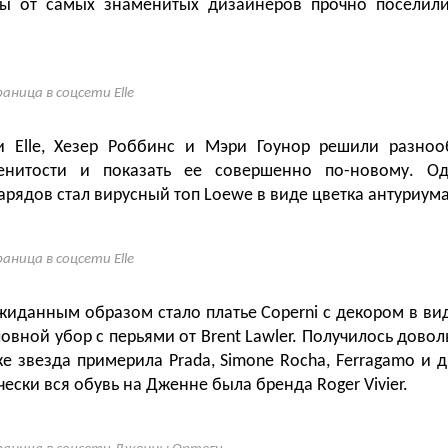
ды от самых знаменитых дизайнеров прочно поселили
аница в соцсети Elle
и Elle, Хезер Роббинс и Мэри Гоунор решили разноо
енитости и показать ее совершенно по-новому. О
арядов стал вирусный топ Loewe в виде цветка антуриума
аница в соцсети Elle
иданным образом стало платье Coperni с декором в вид
овной убор с перьями от Brent Lawler. Получилось довол
же звезда примерила Prada, Simone Rocha, Ferragamo и 
ески вся обувь на Дженне была бренда Roger Vivier.