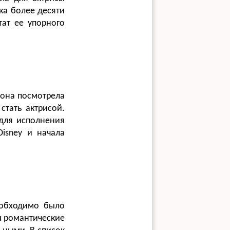
ка более десяти
тат ее упорного
 она посмотрела
стать актрисой.
для исполнения
isney и начала
необходимо было
ы романтические