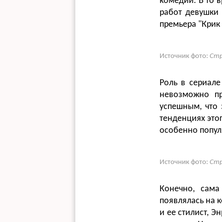
комедии. В то 
работ девушки 
премьера "Крик 
Источник фото:
Стр
Роль в сериале
невозможно пр
успешным, что 
тенденциях этог
особенно попул
Источник фото:
Стр
Конечно, сам
появлялась на 
и ее стилист, 