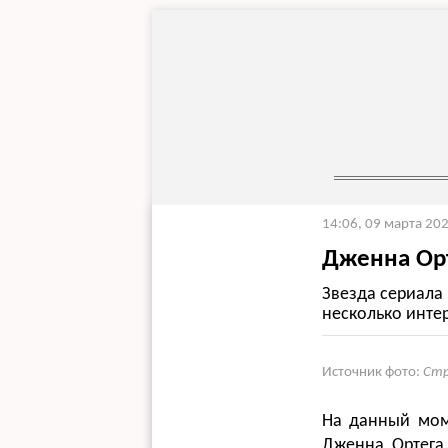
14:06, 09 марта 20
Дженна Орт
Звезда сериала 
несколько интер
Источник фото:
Стр
На данный моме
Дженна Ортега