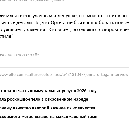
аница в соцсети Дженны Ортеги
лучился очень удачным и девушке, возможно, стоит взят
ычные детали. То, что Ортега не боится пробовать новое
служивает уважения. Кто знает, возможно в скором вре
стиля".
аница в соцсети Elle
www.elle.com/culture/celebrities/a43181047/jenna-ortega-interview
 оплатит часть коммунальных услуг в 2026 году
ала роскошное тело в откровенном наряде
очему качество калорий важнее их количества
осковского метро вышло на максимальный темп