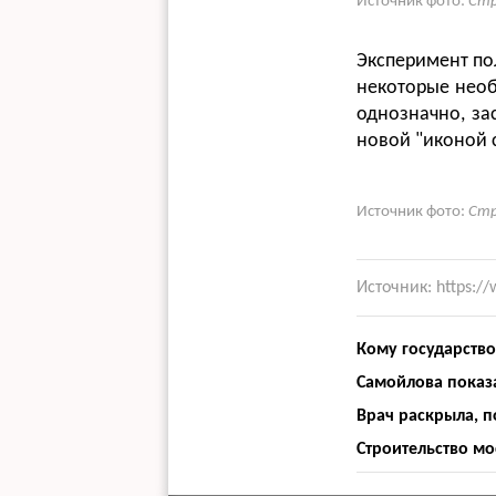
Источник фото:
Стр
Эксперимент по
некоторые необ
однозначно, за
новой "иконой 
Источник фото:
Стр
Источник: https://
Кому государство
Самойлова показ
Врач раскрыла, п
Строительство м