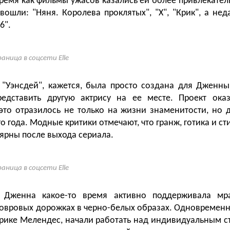
время как фильмы ужасов казались ей более привлекател
вошли: "Няня. Королева проклятых", "Х", "Крик", а нед
6".
аница в соцсети Elle
 "Уэнсдей", кажется, была просто создана для Дженны
едставить другую актрису на ее месте. Проект оказ
это отразилось не только на жизни знаменитости, но
о года. Модные критики отмечают, что гранж, готика и ст
ярны после выхода сериала.
аница в соцсети Elle
а Дженна какое-то время активно поддерживала мр
ковровых дорожках в черно-белых образах. Одновременно
Энрике Мелендес, начали работать над индивидуальным с