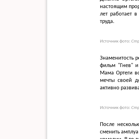
настоящим прор
лет работает в
труда.
Источник фото:
Стр
Знаменитость р
фильм "Гнев" и
Мама Ортеги в
мечты своей д
активно развива
Источник фото:
Стр
После нескольк
сменить амплуа