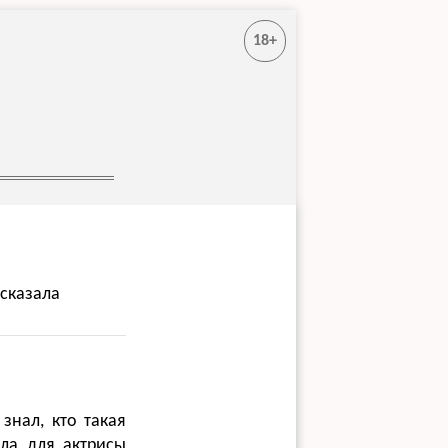
18+
ссказала
знал, кто такая
ла для актрисы