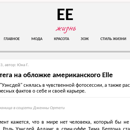
EE
жизнь
ГЛАВНОЕ
МОДА
КРАСОТА
ЗОЖ
СТИЛЬ ЖИЗНИ
23
,
автор: Юна Г.
ега на обложке американского Elle
"Уэнсдей" снялась в чувственной фотосессии, а также ра
есных фактов о себе и своей карьере.
аница в соцсети Дженны Ортеги
нт кажется, что в мире нет человека, который бы не 
. Роль Уэнсдей Аддамс в спин-оффе Тима Бертона ста