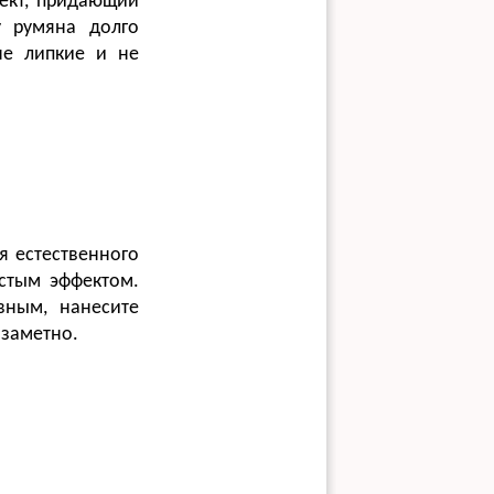
ект, придающий
у румяна долго
не липкие и не
я естественного
истым эффектом.
вным, нанесите
 заметно.