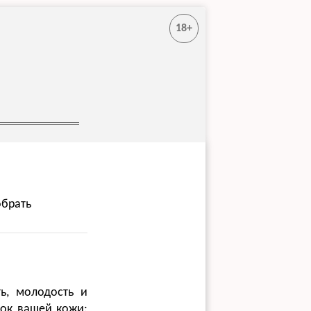
18+
обрать
ь, молодость и
нок вашей кожи: