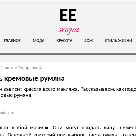
EE
жизнь
ГЛАВНОЕ
МОДА
КРАСОТА
ЗОЖ
СТИЛЬ ЖИЗНИ
23
,
автор: Топоркова А.
ь кремовые румяна
 зависит красота всего макияжа. Рассказываем, как под
овые румяна.
epik.com
яют любой макияж. Они могут придать лицу свежест
д. Основной критерий при выборе цвета румян - отте