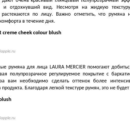
 дают очень красивый глянцевый полупрозрачный эфф
 и отдохнувший вид. Несмотря на жидкую текстур
 растекаются по лицу. Важно отметить, что румяна 
комфорта в течение дня.
creme cheek colour blush
dapple.ru
ые румяна для лица LAURA MERCIER помогают добитьс
вая полупрозрачное регулируемое покрытие с бархат
за вам необходимо сделать оттенок более интенси
 продукта. Благодаря легкой текстуре румян, это не будет
blush
dapple.ru