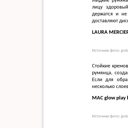
Жидкие румяна
лицу здоровый
держатся и не
доставляют дис
LAURA MERCIER 
Источник фото:
gol
Стойкие кремов
румянца, созда
Если для обра
несколько слоев
MAC glow play 
Источник фото:
gol