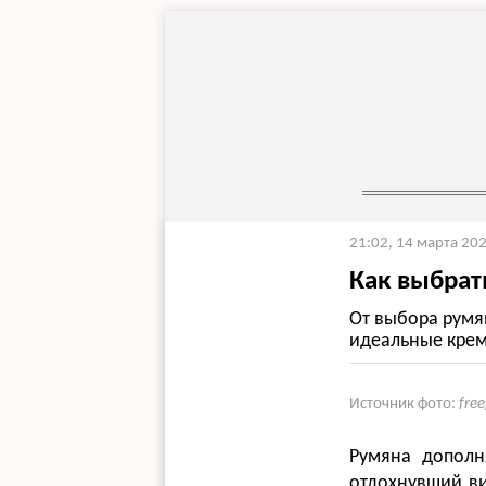
21:02, 14 марта 20
Как выбрат
От выбора румян
идеальные крем
Источник фото:
fre
Румяна дополн
отдохнувший ви