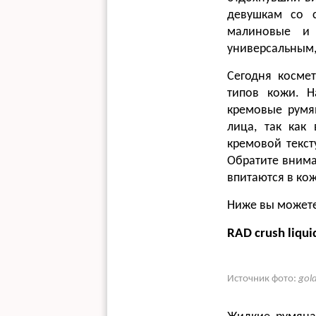
девушкам со с
малиновые и 
универсальным,
Сегодня косме
типов кожи. Н
кремовые румя
лица, так как
кремовой текст
Обратите внима
впитаются в ко
Ниже вы можете
RAD crush liqui
Источник фото:
gol