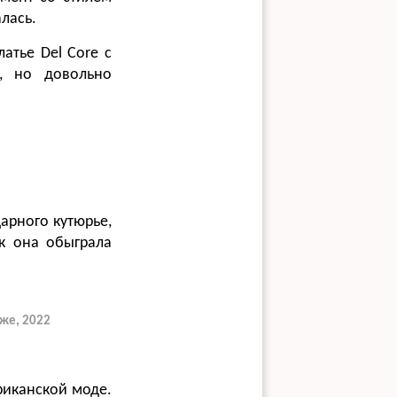
лась.
атье Del Core с
, но довольно
дарного кутюрье,
ак она обыграла
иже, 2022
риканской моде.