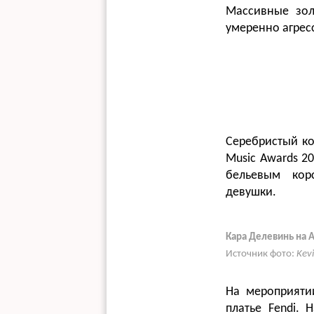
Массивные зол
умеренно агрес
Серебристый ко
Music Awards 2
бельевым кор
девушки.
Кара Делевинь на A
Источник фото:
Kev
На мероприяти
платье Fendi.