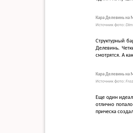
Кара Делевинь на M
Источник фото:
Dim
Структурный ба
Делевинь. Четк
смотрятся. А ка
Кара Делевинь на 
Источник фото:
Fra
Еще один идеал
отлично попало
прическа созда