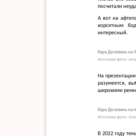
посчитали неуда
А вот на афтеп
корсетным бо
интересный.
Кара Делевинь на Va
Источник фото:
Amy
На презентации 
разумеется, вы
широкими ремня
Кара Делевинь на пр
Источник фото:
Arn
В 2022 году те