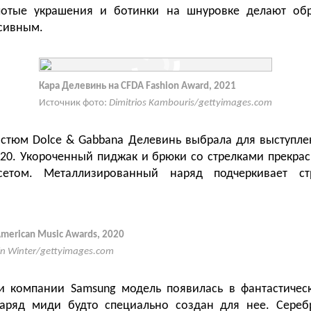
отые украшения и ботинки на шнуровке делают об
сивным.
Кара Делевинь на CFDA Fashion Award, 2021
Источник фото:
Dimitrios Kambouris/gettyimages.com
стюм Dolce & Gabbana Делевинь выбрала для выступле
020. Укороченный пиджак и брюки со стрелками прекрас
сетом. Металлизированный наряд подчеркивает ст
merican Music Awards, 2020
in Winter/gettyimages.com
и компании Samsung модель появилась в фантастичес
 Наряд миди будто специально создан для нее. Сереб