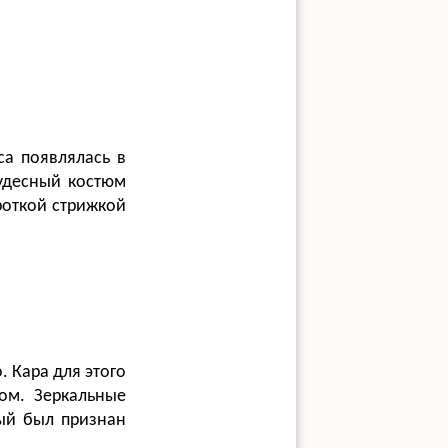
са появлялась в
чудесный костюм
роткой стрижкой
7
. Кара для этого
ом. Зеркальные
ый был признан