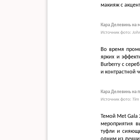
макияж с акцен
Кара Делевинь на 
Источник фото:
Joh
Во время промо
ярких и эффект
Burberry с сер
и контрастной 
Кара Делевинь на 
Источник фото:
Tim
Темой Met Gala 
мероприятия в
туфли и сияющ
одним из лучших