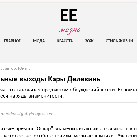
EE
жизнь
ГЛАВНОЕ
МОДА
КРАСОТА
ЗОЖ
СТИЛЬ ЖИЗНИ
23
,
автор: Юна Г.
льные выходы Кары Делевинь
часто становятся предметом обсуждений в сети. Вспомн
еся наряды знаменитости.
uro Holmes/gettyimages.com
рожке премии "Оскар" знаменитая актриса появилась в
ab, которое не особо оценили модные критики. Экспер