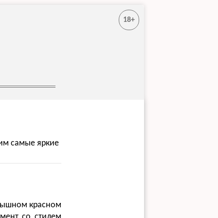
18+
им самые яркие
 пышном красном
имент со стилем