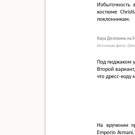
Избыточность 
костюме Christ
поклонникам.
Кара Делевинь на M
Источник фото:
Dim
Под пиджаком у
Второй вариант
что дресс-коду 
На вручении п
Emporio Armani.