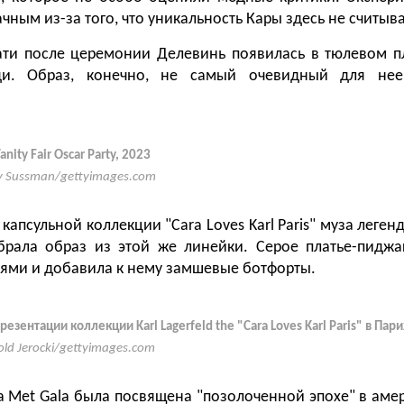
чным из-за того, что уникальность Кары здесь не считыва
ати после церемонии Делевинь появилась в тюлевом пл
ди. Образ, конечно, не самый очевидный для нее
nity Fair Oscar Party, 2023
 Sussman/gettyimages.com
капсульной коллекции "Cara Loves Karl Paris" муза леген
брала образ из этой же линейки. Серое платье-пидж
ми и добавила к нему замшевые ботфорты.
езентации коллекции Karl Lagerfeld the "Cara Loves Karl Paris" в Пар
old Jerocki/gettyimages.com
ма Met Gala была посвящена "позолоченной эпохе" в аме