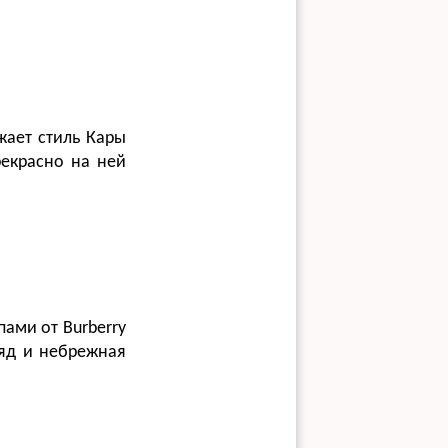
жает стиль Кары
рекрасно на ней
ами от Burberry
ряд и небрежная