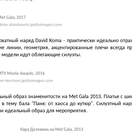
et Gala, 2017
itrios Kambouris/gettyimages.com
рхатный наряд David Koma - практически идеально отра
ие линии, геометрия, акцентированные плечи всегда п
к модели идут облегающие силуэты.
MTV Movie Awards, 2016
zer Harrison/gettyimages.com
ьный образ знаменитости на Met Gala 2013. Платье с шип
 в тему бала "Панк: от хаоса до кутюр". Силуэтный на
ли идеальный образ для мероприятия.
Кара Делевинь на Met Gala, 2013