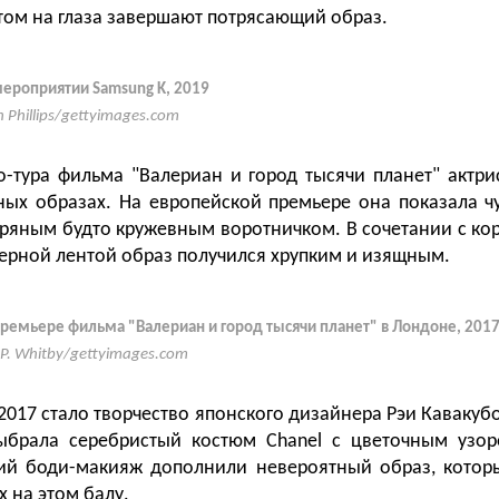
том на глаза завершают потрясающий образ.
мероприятии Samsung K, 2019
n Phillips/gettyimages.com
-тура фильма "Валериан и город тысячи планет" актри
ных образах. На европейской премьере она показала 
ебряным будто кружевным воротничком. В сочетании с ко
черной лентой образ получился хрупким и изящным.
премьере фильма "Валериан и город тысячи планет" в Лондоне, 201
 P. Whitby/gettyimages.com
2017 стало творчество японского дизайнера Рэи Кавакубо
ыбрала серебристый костюм Chanel с цветочным узор
ий боди-макияж дополнили невероятный образ, котор
 на этом балу.