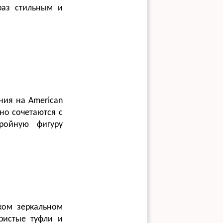
раз стильным и
ния на American
но сочетаются с
ройную фигуру
ком зеркальном
ристые туфли и