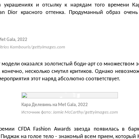
в украшениях и отсылку к нарядам того времени Ка
ian Dior красного оттенка. Продуманный образ очен
et Gala, 2022
itrios Kambouris/gettyimages.com
 модели оказался золотистый боди-арт со множеством з
, конечно, несколько смутил критиков. Однако невозмож
мероприятия этот наряд абсолютно соответствует.
Кара Делевинь на Met Gala, 2022
Источник фото:
Jamie McCarthy/gettyimages.com
ремии CFDA Fashion Awards звезда появилась в бар
 Пиджак на голое тело - знакомый всем прием, который 