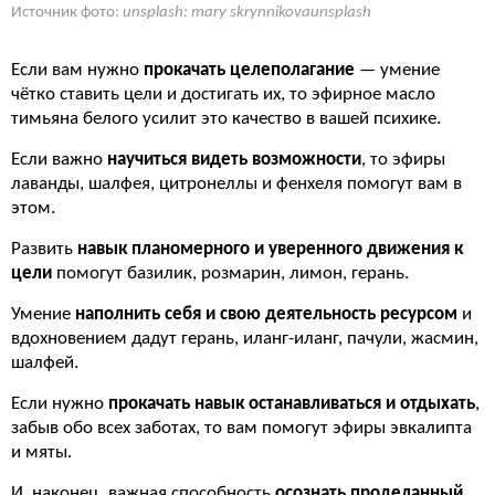
Источник фото:
unsplash: mary skrynnikovaunsplash
Если вам нужно
прокачать целеполагание
— умение
чётко ставить цели и достигать их, то эфирное масло
тимьяна белого усилит это качество в вашей психике.
Если важно
научиться видеть возможности
, то эфиры
лаванды, шалфея, цитронеллы и фенхеля помогут вам в
этом.
Развить
навык планомерного и уверенного движения к
цели
помогут базилик, розмарин, лимон, герань.
Умение
наполнить себя и свою деятельность ресурсом
и
вдохновением дадут герань, иланг-иланг, пачули, жасмин,
шалфей.
Если нужно
прокачать навык останавливаться и отдыхать
,
забыв обо всех заботах, то вам помогут эфиры эвкалипта
и мяты.
И, наконец, важная способность
осознать проделанный