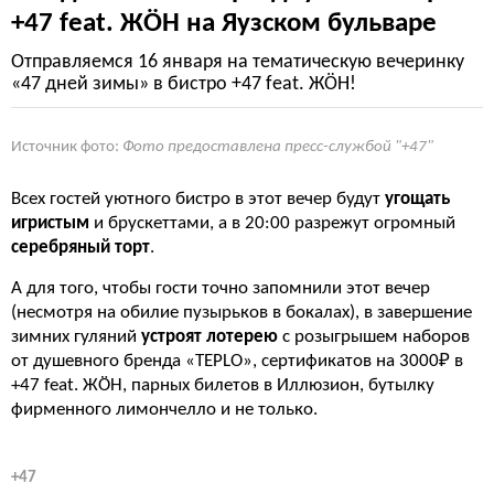
+47 feat. ЖÖН на Яузском бульваре
Отправляемся 16 января на тематическую вечеринку
«47 дней зимы» в бистро +47 feat. ЖÖН!
Источник фото:
Фото предоставлена пресс-службой "+47"
Всех гостей уютного бистро в этот вечер будут
угощать
игристым
и брускеттами, а в 20:00 разрежут огромный
серебряный торт
.
А для того, чтобы гости точно запомнили этот вечер
(несмотря на обилие пузырьков в бокалах), в завершение
зимних гуляний
устроят лотерею
с розыгрышем наборов
от душевного бренда «TEPLO», сертификатов на 3000₽ в
+47 feat. ЖÖН, парных билетов в Иллюзион, бутылку
фирменного лимончелло и не только.
+47