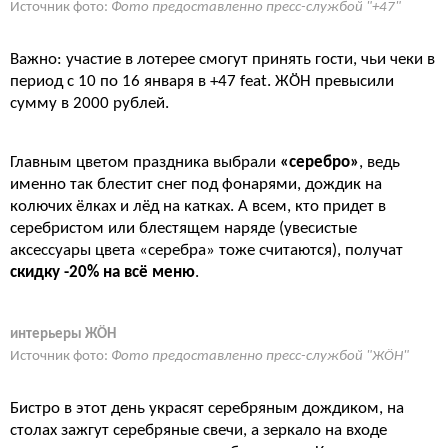
Источник фото:
Фото предоставленно пресс-службой "+47"
Важно: участие в лотерее смогут принять гости, чьи чеки в
период с 10 по 16 января в +47 feat. ЖÖН превысили
сумму в 2000 рублей.
Главным цветом праздника выбрали
«серебро»
, ведь
именно так блестит снег под фонарями, дождик на
колючих ёлках и лёд на катках. А всем, кто придет в
серебристом или блестящем наряде (увесистые
аксессуары цвета «серебра» тоже считаются), получат
скидку -20% на всё меню
.
интерьеры ЖÖН
Источник фото:
Фото предоставленно пресс-службой "ЖÖН"
Бистро в этот день украсят серебряным дождиком, на
столах зажгут серебряные свечи, а зеркало на входе