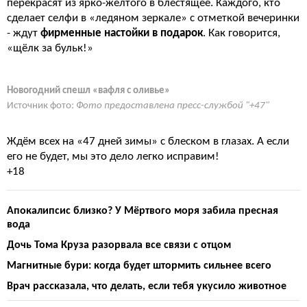
перекрасят из ярко-желтого в блестящее. Каждого, кто
сделает селфи в «ледяном зеркале» с отметкой вечеринки
- ждут
фирменные настойки в подарок
. Как говорится,
«щёлк за бульк!»
Новогодний спешл «вафля с оливье»
Источник фото:
Фото предоставлена пресс-службой "+47"
Ждём всех на «47 дней зимы» с блеском в глазах. А если
его не будет, мы это дело легко исправим!
+18
Апокалипсис близко? У Мёртвого моря забила пресная
вода
Дочь Тома Круза разорвала все связи с отцом
Магнитные бури: когда будет штормить сильнее всего
Врач рассказала, что делать, если тебя укусило животное