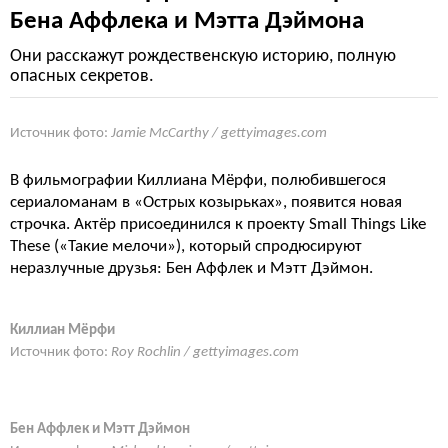
Бена Аффлека и Мэтта Дэймона
Они расскажут рождественскую историю, полную
опасных секретов.
Источник фото:
Jamie McCarthy / gettyimages.com
В фильмографии Киллиана Мёрфи, полюбившегося
сериаломанам в «Острых козырьках», появится новая
строчка. Актёр присоединился к проекту Small Things Like
These («Такие мелочи»), который спродюсируют
неразлучные друзья: Бен Аффлек и Мэтт Дэймон.
Киллиан Мёрфи
Источник фото:
Roy Rochlin / gettyimages.com
Бен Аффлек и Мэтт Дэймон