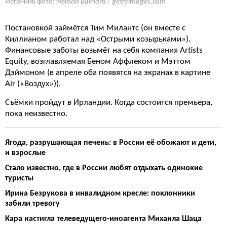
Источник фото:
Neilson Barnard / gettyimages.com
Постановкой займётся Тим Милантс (он вместе с
Киллианом работал над «Острыми козырьками»).
Финансовые заботы возьмёт на себя компания Artists
Equity, возглавляемая Беном Аффлеком и Мэттом
Дэймоном (в апреле оба появятся на экранах в картине
Air («Воздух»)).
Съёмки пройдут в Ирландии. Когда состоится премьера,
пока неизвестно.
Ягода, разрушающая печень: в России её обожают и дети,
и взрослые
Стало известно, где в России любят отдыхать одинокие
туристы
Ирина Безрукова в инвалидном кресле: поклонники
забили тревогу
Кара настигла телеведущего-иноагента Михаила Шаца