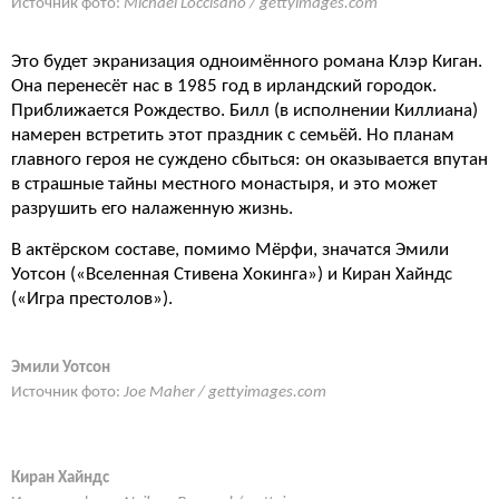
Источник фото:
Michael Loccisano / gettyimages.com
Это будет экранизация одноимённого романа Клэр Киган.
Она перенесёт нас в 1985 год в ирландский городок.
Приближается Рождество. Билл (в исполнении Киллиана)
намерен встретить этот праздник с семьёй. Но планам
главного героя не суждено сбыться: он оказывается впутан
в страшные тайны местного монастыря, и это может
разрушить его налаженную жизнь.
В актёрском составе, помимо Мёрфи, значатся Эмили
Уотсон («Вселенная Стивена Хокинга») и Киран Хайндс
(«Игра престолов»).
Эмили Уотсон
Источник фото:
Joe Maher / gettyimages.com
Киран Хайндс