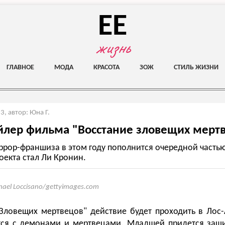
EE
жизнь
ГЛАВНОЕ
МОДА
КРАСОТА
ЗОЖ
СТИЛЬ ЖИЗНИ
23
,
автор: Юна Г.
лер фильма "Восстание зловещих мерт
ррор-франшиза в этом году пополнится очередной часть
оекта стал Ли Кронин.
hael Loccisano/gettyimages.com
"Зловещих мертвецов" действие будет проходить в Лос
тся с демонами и мертвецами. Младшей придется защ