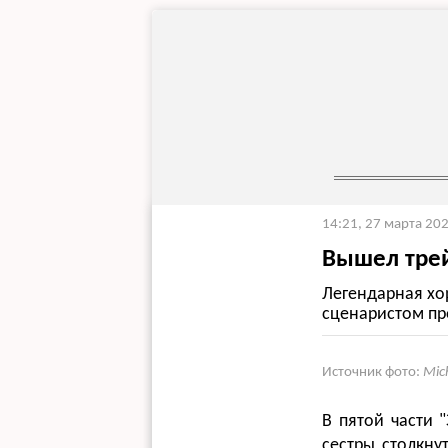
14:21, 27 марта 20
Вышел трей
Легендарная хо
сценаристом пр
Источник фото:
Mic
В пятой части 
сестры столкну