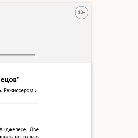
18+
вецов"
ю. Режиссером и
-Анджелесе. Две
ищать не только