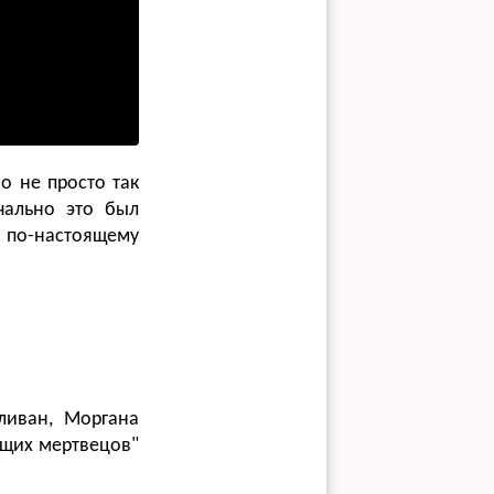
о не просто так
чально это был
я по-настоящему
ливан, Моргана
ещих мертвецов"