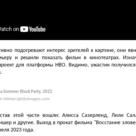
ктивно подогревают интерес зрителей к картине, они явн
мьеру и решили показать фильм в кинотеатрах. Изна
роект для платформы HBO. Видимо, ужастик получилс
.
а Summer Block Party, 2022
in Winter/gettyimages.com
остав этой части вошли: Алисса Сазерленд, Лили Сал
ишер и другие. Выход в прокат фильма "Восстание злов
реля 2023 года.