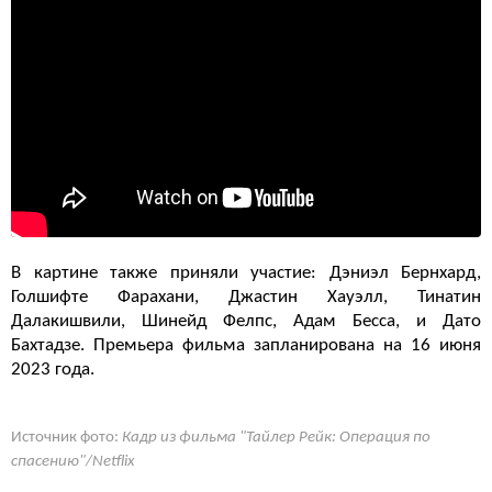
В картине также приняли участие:
Дэниэл Бернхард,
Голшифте Фарахани
, Джастин Хауэлл, Тинатин
Далакишвили, Шинейд Фелпс, Адам Бесса, и Дато
Бахтадзе.
Премьера фильма запланирована на 16 июня
2023 года.
Источник фото:
Кадр из фильма "Тайлер Рейк: Операция по
спасению"/Netflix