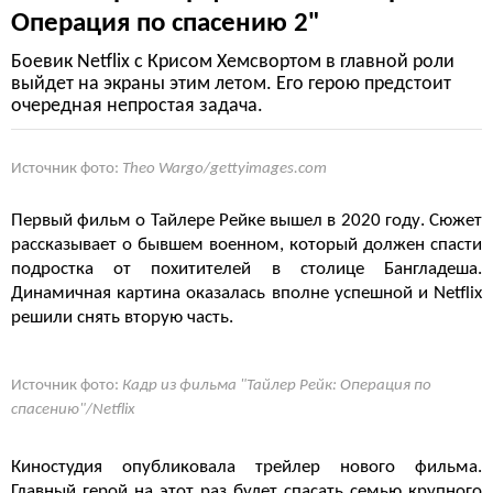
Операция по спасению 2"
Боевик Netflix с Крисом Хемсвортом в главной роли
выйдет на экраны этим летом. Его герою предстоит
очередная непростая задача.
Источник фото:
Theo Wargo/gettyimages.com
Первый фильм о Тайлере Рейке вышел в 2020 году. Сюжет
рассказывает о бывшем военном, который должен спасти
подростка от похитителей в столице Бангладеша.
Динамичная картина оказалась вполне успешной и Netflix
решили снять вторую часть.
Источник фото:
Кадр из фильма "Тайлер Рейк: Операция по
спасению"/Netflix
Киностудия опубликовала трейлер нового фильма.
Главный герой на этот раз будет спасать семью крупного