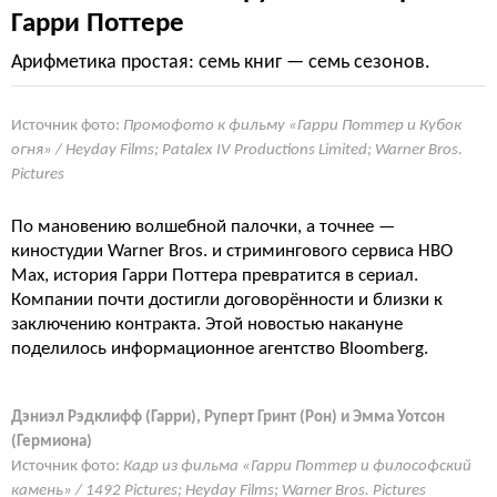
Гарри Поттере
Арифметика простая: семь книг — семь сезонов.
Источник фото:
Промофото к фильму «Гарри Поттер и Кубок
огня» / Heyday Films; Patalex IV Productions Limited; Warner Bros.
Pictures
По мановению волшебной палочки, а точнее —
киностудии Warner Bros. и стримингового сервиса HBO
Max, история Гарри Поттера превратится в сериал.
Компании почти достигли договорённости и близки к
заключению контракта. Этой новостью накануне
поделилось информационное агентство Bloomberg.
Дэниэл Рэдклифф (Гарри), Руперт Гринт (Рон) и Эмма Уотсон
(Гермиона)
Источник фото:
Кадр из фильма «Гарри Поттер и философский
камень» / 1492 Pictures; Heyday Films; Warner Bros. Pictures