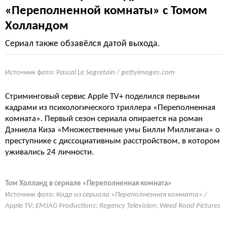
«Переполненной комнаты» с Томом
Холландом
Сериал также обзавёлся датой выхода.
Источник фото:
Pascal Le Segretain / gettyimages.com
Стриминговый сервис Apple TV+ поделился первыми
кадрами из психологического триллера «Переполненная
комната». Первый сезон сериала опирается на роман
Дэниела Киза «Множественные умы Билли Миллигана» о
преступнике с диссоциативным расстройством, в котором
уживались 24 личности.
Том Холланд в сериале «Переполненная комната»
Источник фото:
Кадр из сериала «Переполненная комната» /
Apple TV; EMJAG Productions; Regency Television; Weed Road Pictures