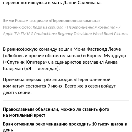
перевоплотившуюся в мать Дэнни Салливана.
Эмми Россам в сериале «Переполненная комната»
Источник фото:
Кадр из сериала «Переполненная комната» /
Apple TV; EMJAG Productions; Regency Television; Weed Road Pictures
В режиссёрскую команду вошли Мона Фастволд Лерче
(«Любовь и прочие обстоятельства») и Корнел Мундруцо
(«Спутник Юпитера»), а сценаристов возглавил Акива
Голдсман («Я — легенда»).
Премьера первых трёх эпизодов «Переполненной
комнаты» состоится 9 июня. Всего же в сезон войдут
десять серий.
Православным объяснили, можно ли ставить фото
на могильный крест
Врач отменила рекомендацию проходить 10 тысяч шагов в
день