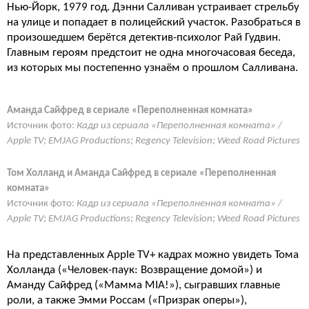
Нью-Йорк, 1979 год. Дэнни Салливан устраивает стрельбу
на улице и попадает в полицейский участок. Разобраться в
произошедшем берётся детектив-психолог Рай Гудвин.
Главным героям предстоит не одна многочасовая беседа,
из которых мы постепенно узнаём о прошлом Салливана.
Аманда Сайфред в сериале «Переполненная комната»
Источник фото:
Кадр из сериала «Переполненная комната» /
Apple TV; EMJAG Productions; Regency Television; Weed Road Pictures
Том Холланд и Аманда Сайфред в сериале «Переполненная
комната»
Источник фото:
Кадр из сериала «Переполненная комната» /
Apple TV; EMJAG Productions; Regency Television; Weed Road Pictures
На представленных Apple TV+ кадрах можно увидеть Тома
Холланда («Человек-паук: Возвращение домой») и
Аманду Сайфред («Мамма MIA!»), сыгравших главные
роли, а также Эмми Россам («Призрак оперы»),