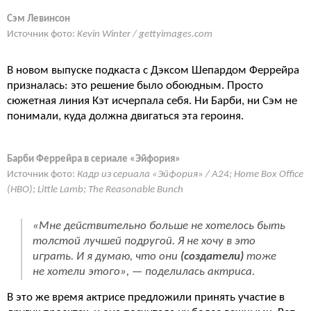
Сэм Левинсон
Источник фото:
Kevin Winter / gettyimages.com
В новом выпуске подкаста с Дэксом Шепардом Феррейра
призналась: это решение было обоюдным. Просто
сюжетная линия Кэт исчерпала себя. Ни Барби, ни Сэм не
понимали, куда должна двигаться эта героиня.
Барби Феррейра в сериале «Эйфория»
Источник фото:
Кадр из сериала «Эйфория» / A24; Home Box Office
(HBO); Little Lamb; The Reasonable Bunch
«Мне действительно больше не хотелось быть
толстой лучшей подругой. Я не хочу в это
играть. И я думаю, что они
(создатели)
тоже
не хотели этого», — поделилась актриса.
В это же время актрисе предложили принять участие в