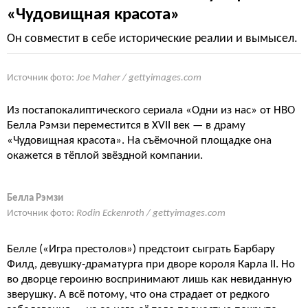
«Чудовищная красота»
Он совместит в себе исторические реалии и вымысел.
Источник фото:
Joe Maher / gettyimages.com
Из постапокалиптического сериала «Одни из нас» от HBO
Белла Рэмзи переместится в XVII век — в драму
«Чудовищная красота». На съёмочной площадке она
окажется в тёплой звёздной компании.
Белла Рэмзи
Источник фото:
Rodin Eckenroth / gettyimages.com
Белле («Игра престолов») предстоит сыграть Барбару
Филд, девушку-драматурга при дворе короля Карла II. Но
во дворце героиню воспринимают лишь как невиданную
зверушку. А всё потому, что она страдает от редкого