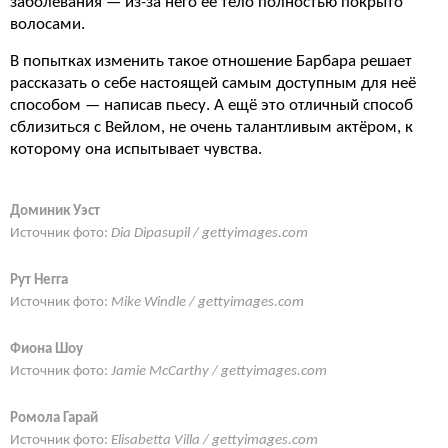
заболевания — из-за него её тело полностью покрыто
волосами.
В попытках изменить такое отношение Барбара решает
рассказать о себе настоящей самым доступным для неё
способом — написав пьесу. А ещё это отличный способ
сблизиться с Вейлом, не очень талантливым актёром, к
которому она испытывает чувства.
Доминик Уэст
Источник фото:
Dia Dipasupil / gettyimages.com
Рут Негга
Источник фото:
Mike Windle / gettyimages.com
Фиона Шоу
Источник фото:
Jamie McCarthy / gettyimages.com
Ромола Гарай
Источник фото:
Elisabetta Villa / gettyimages.com