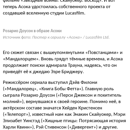
фильме «Звёздные войны: Скайуокер. Восход». И вот
теперь Асока удостоилась собственного проекта от
создавшей вселенную студии Lucasfilm.
Розарио Доусон в образе Асоки
Источник фото:
Постер к сериалу «Асока» / Lucasfilm Ltd.
Его сюжет связан с вышеупомянутыми «Повстанцами» и
«Мандалорцем». Вновь грядут тёмные времена, и Асока
продолжает поиски адмирала Трауна, надеясь, что он
приведёт её к джедаю Эзре Бриджеру.
Режиссёром сериала выступил Дэйв Филони
(«Мандалорец», «Книга Бобы Фетта»). Главную роль
сыграла Розарио Доусон («Перси Джексон и похититель
молний»), вернувшаяся к своей героине. Помимо неё, в
актёрском составе значатся Хейден Кристенсен
(«Телепорт»), известный нам как Энакин Скайуокер, Мэри
Элизабет Уинстэд («Хищные птицы: Потрясающая история
Харли Квинн»), Рэй Стивенсон («Дивергент») и другие.