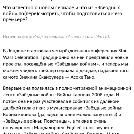
Что известно о новом сериале и что из «Звёздных
войн» по(пере)смотреть, чтобы подготовиться к его
премьере?
Источник фото:
Кадр из сериала «Асока» / Lucasfilm Ltd.
В Лондоне стартовала четырёхдневная конференция Star
Wars Celebration. Традиционно на ней представили новые
проекты, посвящённые «Звёздным войнам», и теперь мы
можем увидеть трейлер сериала о джедае, падаване того
самого Энакина Скайоукера — Асоке Тано.
Впервые она появилась в полнометражной анимационной
ленте «Звёздные войны: Войны клонов» 2008 года. И
потом она не раз участвовала в событиях из далёкой-
далёкой галактики: в мультсериалах «Звёздные войны:
Войны клонов» (да, здесь вполне можно запутаться) и
«Звёздные войны: Повстанцы», а также в очень
популярном «Мандалорце». Ещё её голос звучит в