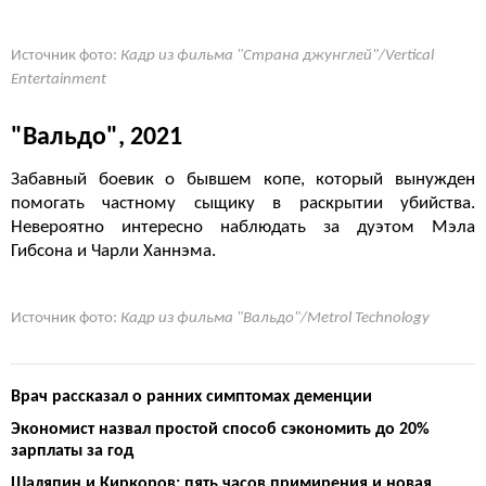
Источник фото:
Кадр из фильма "Страна джунглей"/Vertical
Entertainment
"Вальдо", 2021
Забавный боевик о бывшем копе, который вынужден
помогать частному сыщику в раскрытии убийства.
Невероятно интересно наблюдать за дуэтом Мэла
Гибсона и Чарли Ханнэма.
Источник фото:
Кадр из фильма "Вальдо"/Metrol Technology
Врач рассказал о ранних симптомах деменции
Экономист назвал простой способ сэкономить до 20%
зарплаты за год
Шаляпин и Киркоров: пять часов примирения и новая