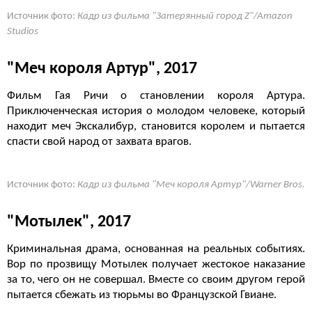
Источник фото:
Кадр из фильма "Затерянный город Z"/Amazon
Studios
"Меч короля Артур", 2017
Фильм Гая Ричи о становлении короля Артура.
Приключенческая история о молодом человеке, который
находит меч Экскалибур, становится королем и пытается
спасти свой народ от захвата врагов.
Источник фото:
Кадр из фильма "Меч короля Артур"/Warner Bros.
"Мотылек", 2017
Криминальная драма, основанная на реальных событиях.
Вор по прозвищу Мотылек получает жестокое наказание
за то, чего он не совершал. Вместе со своим другом герой
пытается сбежать из тюрьмы во Французской Гвиане.