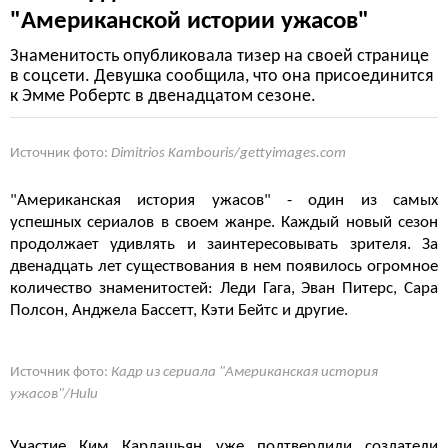
"Американской истории ужасов"
Знаменитость опубликовала тизер на своей странице
в соцсети. Девушка сообщила, что она присоединится
к Эмме Робертс в двенадцатом сезоне.
Источник фото:
Dimitrios Kambouris/gettyimages.com
"Американская история ужасов" - один из самых
успешных сериалов в своем жанре. Каждый новый сезон
продолжает удивлять и заинтересовывать зрителя. За
двенадцать лет существования в нем появилось огромное
количество знаменитостей: Леди Гага, Эван Питерс, Сара
Полсон, Анджела Бассетт, Кэти Бейтс и другие.
Источник фото:
Кадр из сериала "Американская история
ужасов"/Hulu
Участие Ким Кардашьян уже подтвердили создатели