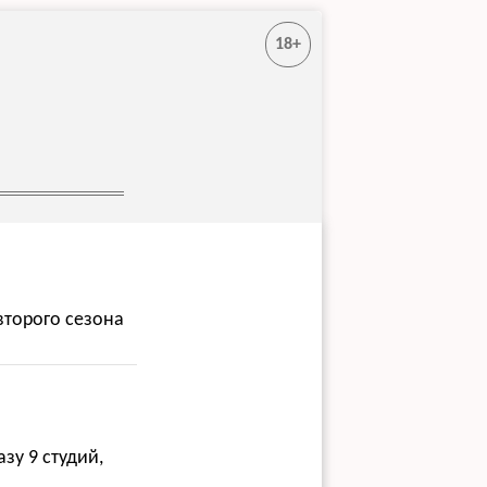
18+
второго сезона
зу 9 студий,