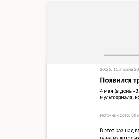
20:26, 11 апреля 2
Появился т
4 мая (в день «
мультсериала, 
Источник фото:
88 P
В этот раз над 
одна из которы