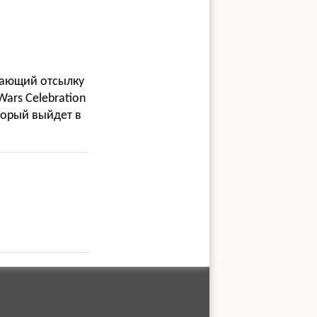
 дающий отсылку
ars Celebration
торый выйдет в