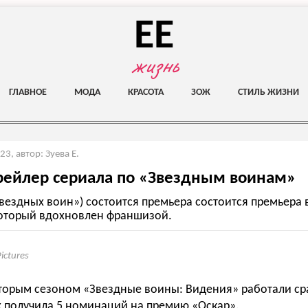
EE
жизнь
ГЛАВНОЕ
МОДА
КРАСОТА
ЗОЖ
СТИЛЬ ЖИЗНИ
023
,
автор: Зуева Е.
рейлер сериала по «Звездным воинам»
Звездных воин») состоится премьера состоится премьера 
который вдохновлен франшизой.
ictures
вторым сезоном «Звездные воины: Видения» работали сра
х получила 5 номинаций на премию «Оскар».