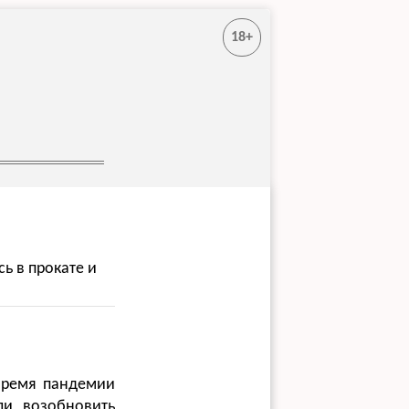
18+
ь в прокате и
 время пандемии
ли возобновить