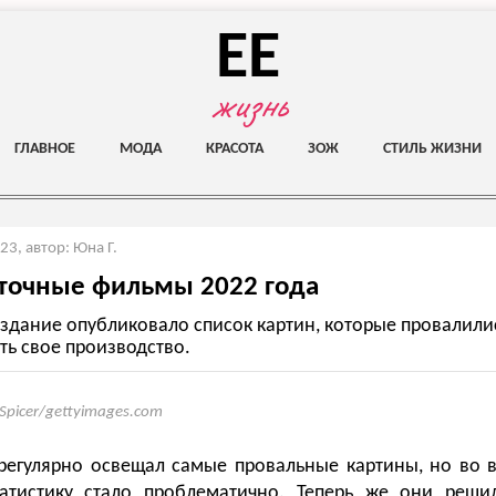
EE
жизнь
ГЛАВНОЕ
МОДА
КРАСОТА
ЗОЖ
СТИЛЬ ЖИЗНИ
023
,
автор: Юна Г.
точные фильмы 2022 года
здание опубликовало список картин, которые провалилис
ть свое производство.
f Spicer/gettyimages.com
 регулярно освещал самые провальные картины, но во
татистику стало проблематично. Теперь же они реши