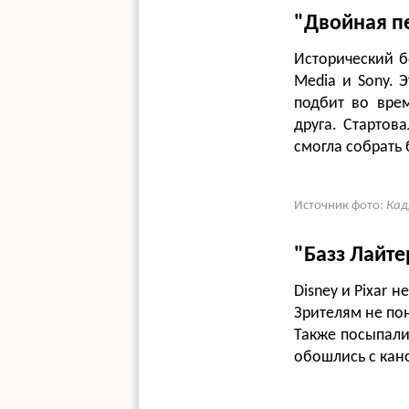
"Двойная п
Исторический б
Media и Sony. 
подбит во вре
друга. Стартов
смогла собрать
Источник фото:
Кад
"Базз Лайте
Disney и Pixar 
Зрителям не пон
Также посыпали
обошлись с кан