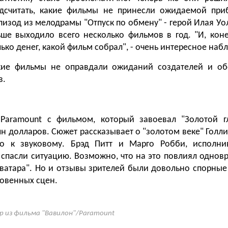
дсчитать, какие фильмы не принесли ожидаемой при
пизод из мелодрамы "Отпуск по обмену" - герой Илая Уо
ьше выходило всего несколько фильмов в год. "И, кон
ько денег, какой фильм собрал", - очень интересное наб
кие фильмы не оправдали ожиданий создателей и о
в.
Paramount с фильмом, который завоевал "Золотой гл
лн долларов. Сюжет рассказывает о "золотом веке" Голл
о к звуковому. Брэд Питт и Марго Робби, исполн
 спасли ситуацию. Возможно, что на это повлиял одно
Аватара". Но и отзывы зрителей были довольно спорные
ровенных сцен.
р из фильма "Вавилон"/Paramount