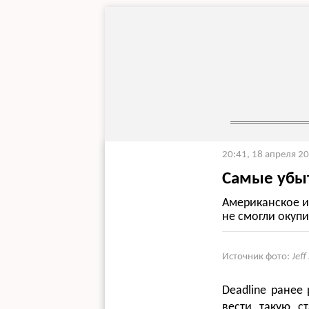
20:41, 18 апреля 2
Самые убы
Американское и
не смогли окупи
Источник фото:
Jef
Deadline ранее
вести такую с