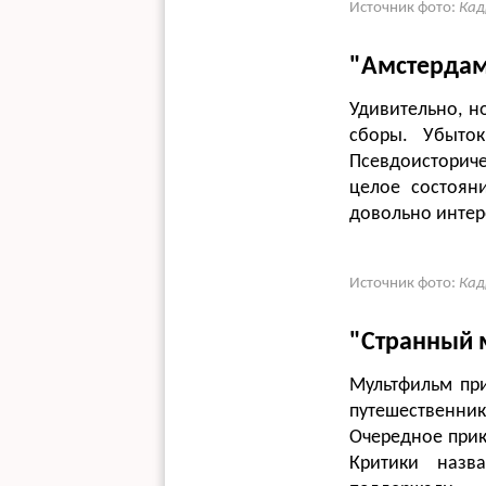
Источник фото:
Кад
"Амстерда
Удивительно, н
сборы. Убыто
Псевдоисториче
целое состоян
довольно интер
Источник фото:
Кад
"Странный 
Мультфильм при
путешественни
Очередное прик
Критики назв