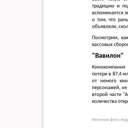
традицию и по
вспоминается э
о том, что ран
объявляли, скол
Посмотрим, ка
кассовых сборо
"Вавилон"
Кинокомпания 
потери в 87,4 м
от немого кин
персонажей, не
второй части "
количества отк
Источник фото:
Кад