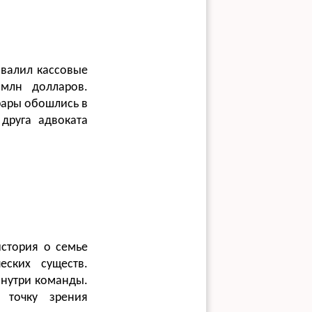
овалил кассовые
 млн долларов.
рары обошлись в
друга адвоката
история о семье
еских существ.
внутри команды.
 точку зрения