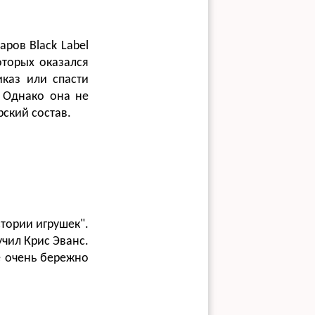
ров Black Label
оторых оказался
каз или спасти
. Однако она не
ский состав.
стории игрушек".
учил Крис Эванс.
е очень бережно