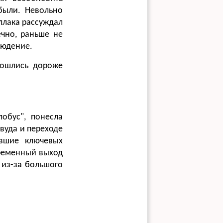
были. Невольно
ллака рассуждал
ечно, раньше не
людение.
бошлись дороже
обус", понесла
ивуда и переходе
ившие ключевых
временный выход
 из-за большого