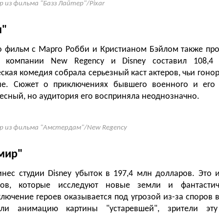
р из фильма "Базз Лайтер"/Pixar
м"
о фильм с Марго Робби и Кристианом Бэйлом также пр
к компании
New Regency и Disney составил 108,4
ская комедия собрала серьезный каст актеров, чьи гоно
ие. Сюжет о приключениях бывшего военного и его 
есный, но аудитория его восприняла неоднозначно.
р из фильма "Амстердам"/New Regency
мир"
нес студии Disney убыток в 197,4 млн долларов. Это 
ков, которые исследуют новые земли и фантастич
лючение героев оказывается под угрозой из-за споров 
али анимацию картины "устаревшей", зрители эту