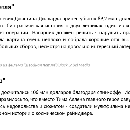
етля"
оевик Джастина Дилларда принес убыток 89,2 млн долла
Это биографическая история о двух летчиках, один из к
мя операции. Напарник должен решить - нарушить при
ала картина очень неплохо и собрала хорошие отзывы
 больших сборов, несмотря на довольно интересный актер
р из фильма "Двойная петля"/Black Label Media
р"
не досчитались 106 млн долларов благодаря спин-оффу "И
равилось то, что вместо Тима Аллена главного героя озв
сь недовольства и сюжетом - создатели мультфильма н
оном истории о космическом рейнджере.