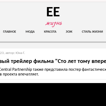
EE
жизнь
ГЛАВНОЕ
МОДА
КРАСОТА
ЗОЖ
СТИЛЬ ЖИЗНИ
023
,
автор: Юна Г.
ый трейлер фильма "Сто лет тому впер
ntral Partnership также представила постер фантастичес
в проекта впечатляет.