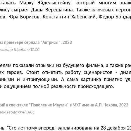
сталась Марку Эйдельштейну, который многим знак
лису сыграет Даша Верещагина. Также ключевых персо
ов, Юра Борисов, Константин Хабенский, Федор Бонда
на премьере сериала "Актрисы", 2023
ксандр Щербак/ТАСС
телям показали отрывки из будущего фильма, а также ра
ех героев. Стоит отметить работу сценаристов - диа
вными и интригующими. А сама картинка приятно уд
и ощущением полной реальности происходящего.
ий в спектакле "Поколение Маугли" в МХТ имени А.П. Чехова, 2022
ем Геодакян/ТАСС
ы "Сто лет тому вперед" запланирована на 28 декабря 20