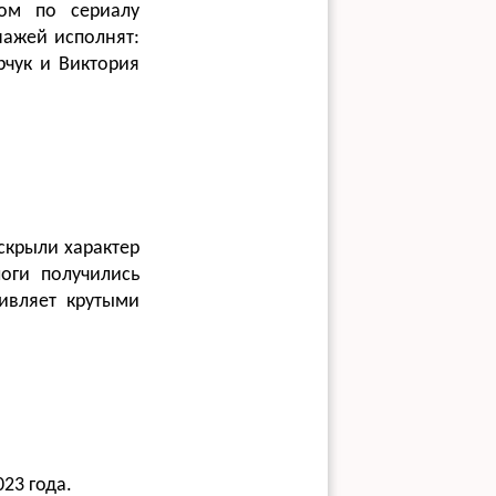
ом по сериалу
нажей исполнят:
рчук и Виктория
скрыли характер
логи получились
ивляет крутыми
23 года.