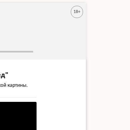
18+
ед"
кой картины.