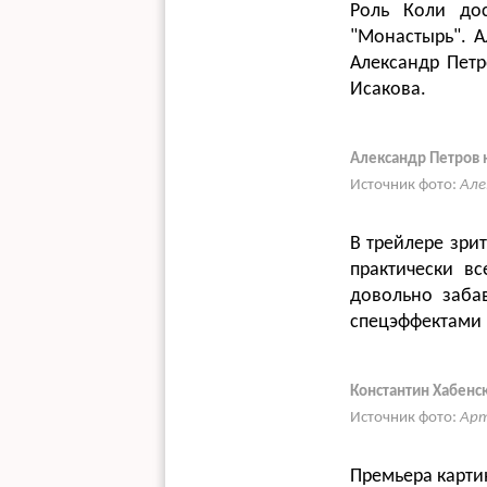
Роль Коли до
"Монастырь". А
Александр Петр
Исакова.
Александр Петров 
Источник фото:
Але
В трейлере зри
практически вс
довольно заба
спецэффектами 
Константин Хабенск
Источник фото:
Арт
Премьера картин