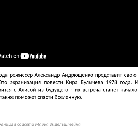
года режиссер Александр Андрющенко представит свою 
Это экранизация повести Кира Булычева 1978 года. 
ится с Алисой из будущего - их встреча станет начал
 также поможет спасти Вселенную.
н
аница в соцсети Марка Эйдельштейна