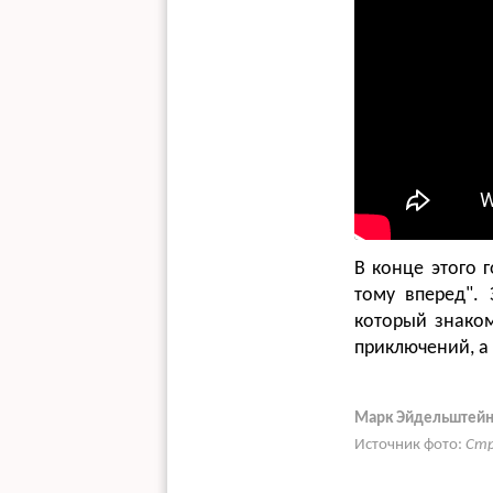
В конце этого 
тому вперед". 
который знаком
приключений, а
Марк Эйдельштей
Источник фото:
Стр