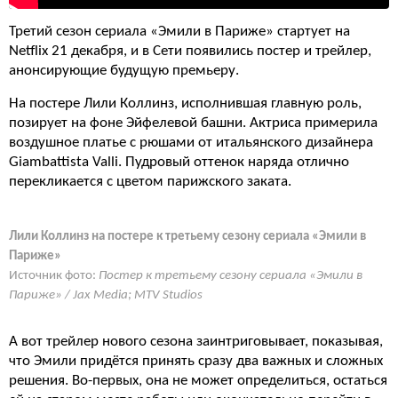
Третий сезон сериала «Эмили в Париже» стартует на
Netflix 21 декабря, и в Сети появились постер и трейлер,
анонсирующие будущую премьеру.
На постере Лили Коллинз, исполнившая главную роль,
позирует на фоне Эйфелевой башни. Актриса примерила
воздушное платье с рюшами от итальянского дизайнера
Giambattista Valli. Пудровый оттенок наряда отлично
перекликается с цветом парижского заката.
Лили Коллинз на постере к третьему сезону сериала «Эмили в
Париже»
Источник фото:
Постер к третьему сезону сериала «Эмили в
Париже» / Jax Media; MTV Studios
А вот трейлер нового сезона заинтриговывает, показывая,
что Эмили придётся принять сразу два важных и сложных
решения. Во-первых, она не может определиться, остаться