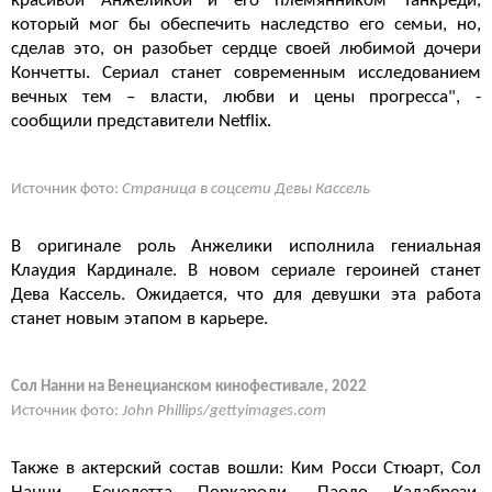
красивой Анжеликой и его племянником Танкреди,
который мог бы обеспечить наследство его семьи, но,
сделав это, он разобьет сердце своей любимой дочери
Кончетты. Сериал станет современным исследованием
вечных тем – власти, любви и цены прогресса", -
сообщили представители Netflix.
Источник фото:
Страница в соцсети Девы Кассель
В оригинале роль Анжелики исполнила гениальная
Клаудия Кардинале. В новом сериале героиней станет
Дева Кассель. Ожидается, что для девушки эта работа
станет новым этапом в карьере.
Сол Нанни на Венецианском кинофестивале, 2022
Источник фото:
John Phillips/gettyimages.com
Также в актерский состав вошли: Ким Росси Стюарт, Сол