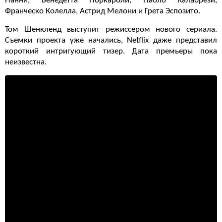
Нанни, Бенедетта Поркароли, Паоло Калабрези,
Франческо Колелла, Астрид Мелони и Грета Эспозито.
Том Шенкленд выступит режиссером нового сериала.
Съемки проекта уже начались, Netflix даже представил
короткий интригующий тизер. Дата премьеры пока
неизвестна.