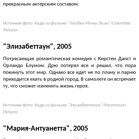
прекрасным актерским составом.
Источник фото:
Кадр из фильма "Улыбка Моны Лизы"/Columbia
Pictures
"Элизабеттаун", 2005
Потрясающая романтическая комедия с Кирстен Данст и
Орландо Блумом. Дрю потерял все и решил, что пора
покинуть этот мир. Однако все идет не по плану и парню
приходится ехать в родной город. В самолете он встречает
ту, что сможет изменить жизнь героя.
Источник фото:
Кадр из фильма "Элизабеттаун"/Paramount
Pictures
"Мария-Антуанетта", 2005