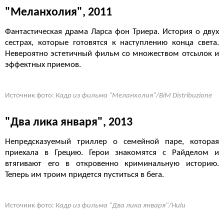
"Меланхолия", 2011
Фантастическая драма Ларса фон Триера. История о двух
сестрах, которые готовятся к наступлению конца света.
Невероятно эстетичный фильм со множеством отсылок и
эффектных приемов.
Источник фото:
Кадр из фильма "Меланхолия"/BiM Distribuzione
"Два лика января", 2013
Непредсказуемый триллер о семейной паре, которая
приехала в Грецию. Герои знакомятся с Райделом и
втягивают его в откровенно криминальную историю.
Теперь им троим придется пуститься в бега.
Источник фото:
Кадр из фильма "Два лика января"/Hulu