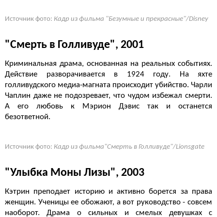
Источник фото:
Кадр из фильма "Безумные и прекрасные"/Disney
"Смерть в Голливуде", 2001
Криминальная драма, основанная на реальных событиях.
Действие разворачивается в 1924 году. На яхте
голливудского медиа-магната происходит убийство. Чарли
Чаплин даже не подозревает, что чудом избежал смерти.
А его любовь к Мэрион Дэвис так и останется
безответной.
Источник фото:
Кадр из фильма"Смерть в Голливуде"/Lionsgate
"Улыбка Моны Лизы", 2003
Кэтрин преподает историю и активно борется за права
женщин. Ученицы ее обожают, а вот руководство - совсем
наоборот. Драма о сильных и смелых девушках с