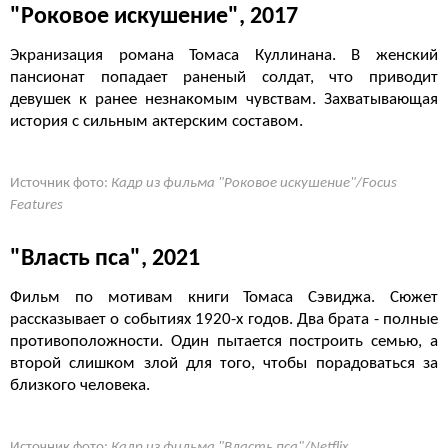
"Роковое искушение", 2017
Экранизация романа Томаса Куллинана. В женский
пансионат попадает раненый солдат, что приводит
девушек к ранее незнакомым чувствам. Захватывающая
история с сильным актерским составом.
Источник фото:
Кадр из фильма "Роковое искушение"/Focus
Features
"Власть пса", 2021
Фильм по мотивам книги Томаса Сэвиджа. Сюжет
рассказывает о событиях 1920-х годов. Два брата - полные
противоположности. Один пытается построить семью, а
второй слишком злой для того, чтобы порадоваться за
близкого человека.
Источник фото:
Кадр из фильма "Власть пса"/Netflix