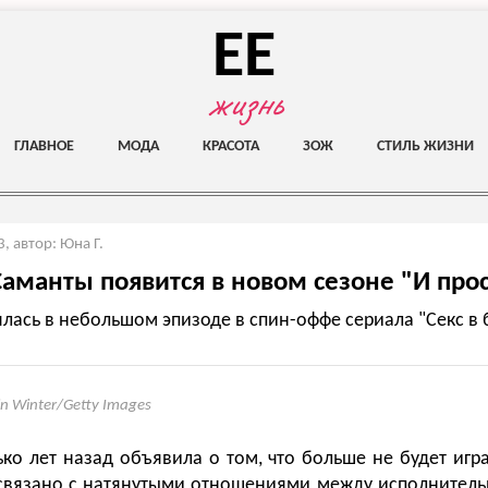
EE
жизнь
ГЛАВНОЕ
МОДА
КРАСОТА
ЗОЖ
СТИЛЬ ЖИЗНИ
3
,
автор: Юна Г.
аманты появится в новом сезоне "И прос
ялась в небольшом эпизоде в спин-оффе сериала "Секс в
in Winter/Getty Images
ько лет назад объявила о том, что больше не будет игра
связано с натянутыми отношениями между исполнитель