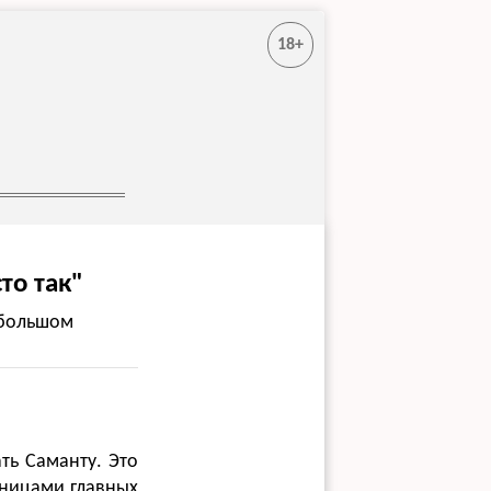
18+
то так"
 большом
ть Саманту. Это
ницами главных