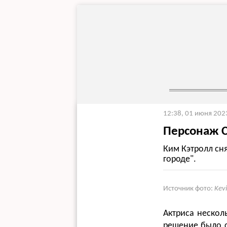
12:38, 01 июня 202
Персонаж С
Ким Кэтролл сн
городе".
Источник фото:
Kev
Актриса нескол
решение было 