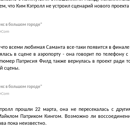
тем, что Ким Кэтролл не устроил сценарий нового проекта 
екс в большом городе"
erCom
 что всеми любимая Саманта все-таки появится в финале
ялась в сцене в аэропорту - она говорит по телефону с
тюмер Патрисия Филд также вернулась в проект ради то
ой сцены.
екс в большом городе"
erCom
тролл прошли 22 марта, она не пересекалась с други
айклом Патриком Кингом. Возможно ли воссоединени
ава пока неизвестно.