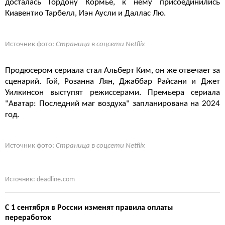
досталась Гордону Кормье, к нему присоединились
Киавентио Тарбелл, Иэн Аусли и Даллас Лю.
Источник фото:
Страница в соцсети Netflix
Продюсером сериала стал Альберт Ким, он же отвечает за
сценарий. Гой, Розанна Лян, Джаббар Райсани и Джет
Уилкинсон выступят режиссерами. Премьера сериала
"Аватар: Последний маг воздуха" запланирована на 2024
год.
Источник фото:
Страница в соцсети Netflix
Источник: deadline.com
С 1 сентября в России изменят правила оплаты
переработок