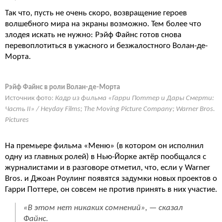
Так что, пусть не очень скоро, возвращение героев
волшебного мира на экраны возможно. Тем более что
злодея искать не нужно: Рэйф Файнс готов снова
перевоплотиться в ужасного и безжалостного Волан-де-
Морта.
Рэйф Файнс в роли Волан-де-Морта
Источник фото:
Кадр из фильма «Гарри Поттер и Дары Смерти:
Часть II» / Heyday Films; The Moving Picture Company; Warner Bros.
Pictures
На премьере фильма «Меню» (в котором он исполнил
одну из главных ролей) в Нью-Йорке актёр пообщался с
журналистами и в разговоре отметил, что, если у Warner
Bros. и Джоан Роулинг появятся задумки новых проектов о
Гарри Поттере, он совсем не против принять в них участие.
«В этом нет никаких сомнений», — сказал
Файнс.