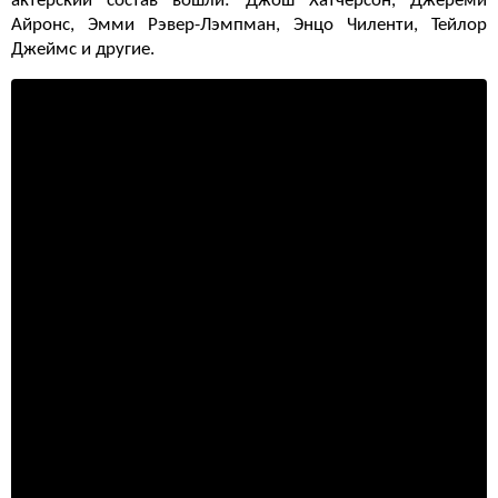
актерский состав вошли: Джош Хатчерсон, Джереми
Айронс, Эмми Рэвер-Лэмпман, Энцо Чиленти, Тейлор
Джеймс и другие.