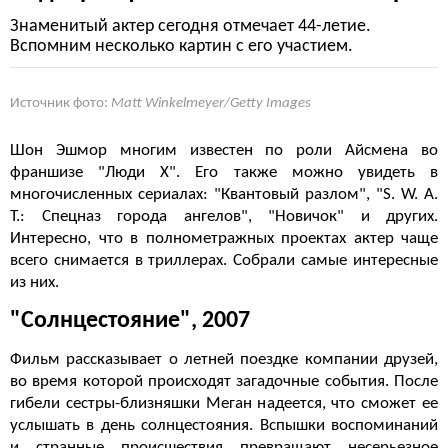
Знаменитый актер сегодня отмечает 44-летие.
Вспомним несколько картин с его участием.
Источник фото:
Matt Winkelmeyer/Getty Images
Шон Эшмор многим известен по роли Айсмена во
франшизе "Люди Х". Его также можно увидеть в
многочисленных сериалах: "Квантовый разлом", "S. W. A.
T.: Спецназ города ангелов", "Новичок" и других.
Интересно, что в полнометражных проектах актер чаще
всего снимается в триллерах. Собрали самые интересные
из них.
"Солнцестояние", 2007
Фильм рассказывает о летней поездке компании друзей,
во время которой происходят загадочные события. После
гибели сестры-близняшки Меган надеется, что сможет ее
услышать в день солнцестояния. Вспышки воспоминаний
и странные происшествия превращают несерьезное