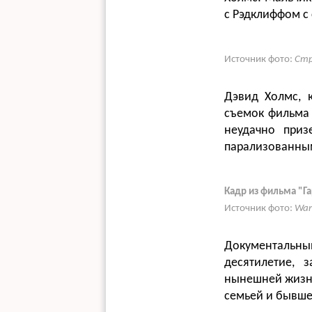
с Рэдклиффом с
Источник фото:
Стр
Дэвид Холмс, 
съемок фильма 
неудачно приз
парализованны
Кадр из фильма "Га
Источник фото:
War
Документальны
десятилетие, 
нынешней жизни
семьей и бывшей