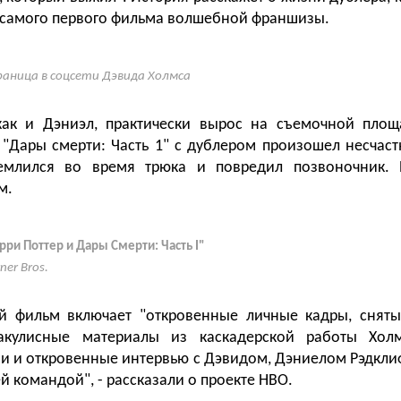
 самого первого фильма волшебной франшизы.
аница в соцсети Дэвида Холмса
как и Дэниэл, практически вырос на съемочной площ
"Дары смерти: Часть 1" с дублером произошел несчаст
емлился во время трюка и повредил позвоночник. 
м.
рри Поттер и Дары Смерти: Часть I"
ner Bros.
й фильм включает "откровенные личные кадры, сняты
закулисные материалы из каскадерской работы Хол
 и откровенные интервью с Дэвидом, Дэниелом Рэдкли
 командой", - рассказали о проекте HBO.