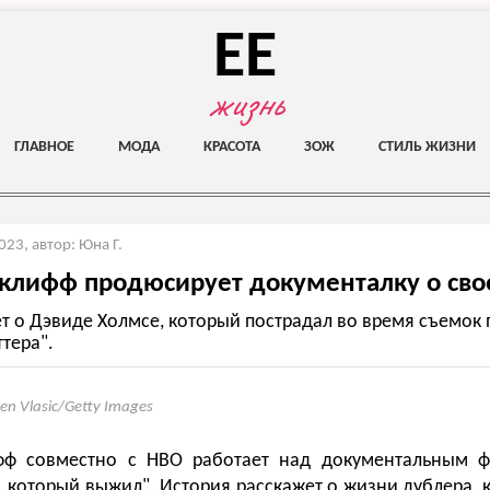
EE
жизнь
ГЛАВНОЕ
МОДА
КРАСОТА
ЗОЖ
СТИЛЬ ЖИЗНИ
2023
,
автор: Юна Г.
клифф продюсирует документалку о св
т о Дэвиде Холмсе, который пострадал во время съемок
ттера".
ven Vlasic/Getty Images
фф совместно с HBO работает над документальным 
, который выжил". История расскажет о жизни дублера, 