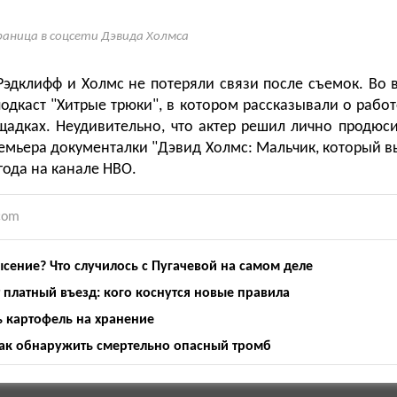
аница в соцсети Дэвида Холмса
 Рэдклифф и Холмс не потеряли связи после съемок. Во
подкаст "Хитрые трюки", в котором рассказывали о работ
адках. Неудивительно, что актер решил лично продюс
ремьера документалки "Дэвид Холмс: Мальчик, который в
года на канале HBO.
.com
сение? Что случилось с Пугачевой на самом деле
т платный въезд: кого коснутся новые правила
ь картофель на хранение
как обнаружить смертельно опасный тромб