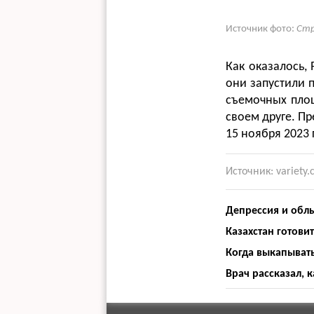
Источник фото:
Стр
Как оказалось,
они запустили 
съемочных площ
своем друге. П
15 ноября 2023 
Источник: variety
Депрессия и облы
Казахстан готови
Когда выкапыват
Врач рассказал, 