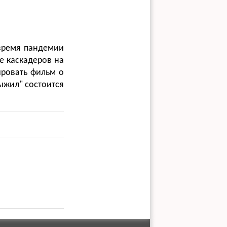
 время пандемии
е каскадеров на
ировать фильм о
ыжил" состоится