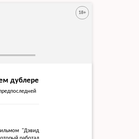
18+
оем дублере
 предпоследней
фильмом "Дэвид
который работал