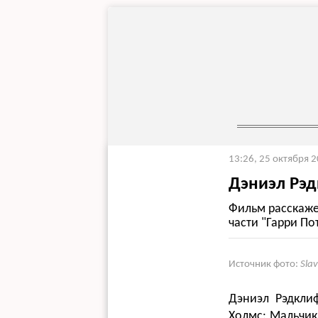
13:26, 25 октября 
Дэниэл Рэд
Фильм расскаже
части "Гарри По
Источник фото:
Sla
Дэниэл Рэдкли
Холмс: Мальчик