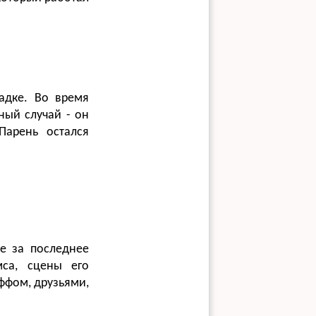
адке. Во время
ный случай - он
Парень остался
е за последнее
мса, сцены его
ффом, друзьями,