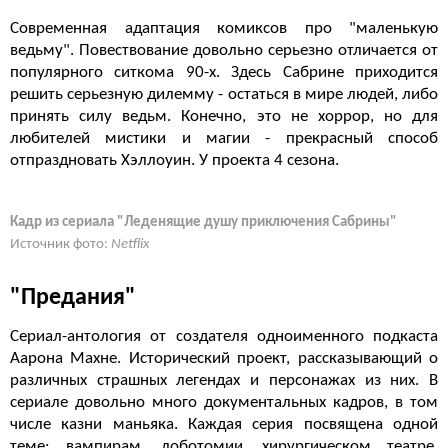
Современная адаптация комиксов про "маленькую
ведьму". Повествование довольно серьезно отличается от
популярного ситкома 90-х. Здесь Сабрине приходится
решить серьезную дилемму - остаться в мире людей, либо
принять силу ведьм. Конечно, это не хоррор, но для
любителей мистики и магии - прекрасный способ
отпраздновать Хэллоуин. У проекта 4 сезона.
Кадр из сериала "Леденящие душу приключения Сабрины"
Источник фото:
Netflix
"Предания"
Сериал-антология от создателя одноименного подкаста
Аарона Махне. Исторический проект, рассказывающий о
различных страшных легендах и персонажах из них. В
сериале довольно много документальных кадров, в том
числе казни маньяка. Каждая серия посвящена одной
теме: вампирам, лоботомии, хирургическом театре,