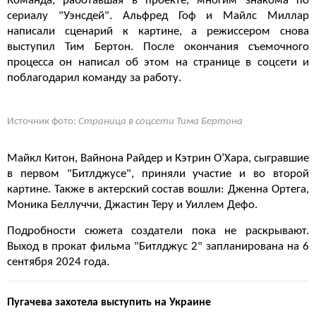
Команда, работавшая в проекте, многим знакома по
сериалу "Уэнсдей". Альфред Гоф и Майлс Миллар
написали сценарий к картине, а режиссером снова
выступил Тим Бертон. После окончания съемочного
процесса он написал об этом на странице в соцсети и
поблагодарил команду за работу.
Источник фото:
Страница в соцсети Тима Бертона
Майкл Китон, Вайнона Райдер и Кэтрин О’Хара, сыгравшие
в первом "Битлджусе", приняли участие и во второй
картине. Также в актерский состав вошли: Дженна Ортега,
Моника Беллуччи, Джастин Теру и Уиллем Дефо.
Подробности сюжета создатели пока не раскрывают.
Выход в прокат фильма "Битлджус 2" запланирована на 6
сентября 2024 года.
Пугачева захотела выступить на Украине