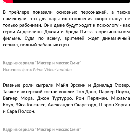
В трейлере показали основных персонажей, а также
намекнули, что для пары их отношения скоро станут не
только рабочими. Они даже будут ходит к психологу - как
герои Анджелины Джоли и Бреда Питта в оригинальном
фильме. Судя по всему, зрителей ждет динамичный
сериал, полный забавных сцен.
Кадр из сериала "Мистер и миссис Смит"
Источник фото:
Prime Video/youtube
Главные роли сыграли Майя Эрскин и Дональд Гловер.
Также в актерский состав вошли: Пол Дано, Паркер Поузи,
Вагнер Мора, Джон Туртурро, Рон Перлман, Михаэла
Коул, Эйса Гонсалес, Александер Скарсгорд, Шэрон Хорган
и Сара Полсон.
Кадр из сериала "Мистер и миссис Смит"