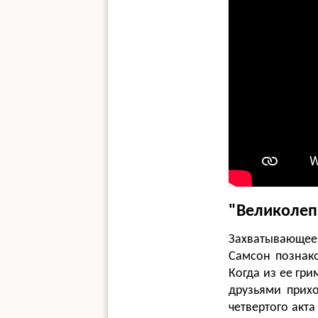
"Великолеп
Захватывающее 
Самсон познак
Когда из ее гр
друзьями прих
четвертого акт