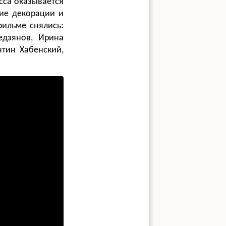
сса оказывается
щие декорации и
фильме снялись:
едзянов, Ирина
нтин Хабенский,