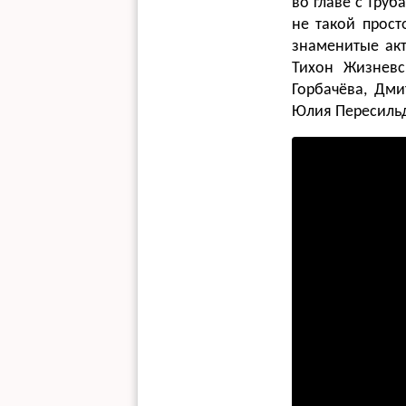
во главе с Тру
не такой прост
знаменитые акт
Тихон Жизневс
Горбачёва, Дми
Юлия Пересильд