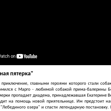
ная пятерка"
приключение, главными героями которого стали соба
омился с Марго - любимой собакой прима-балерины Бо
имерки пропадает диадема, принадлежавшая Екатерине В
одит на помощь новой приятельнице. Им предстоит на
а "Лебединого озера" и спасти легендарную постановку.