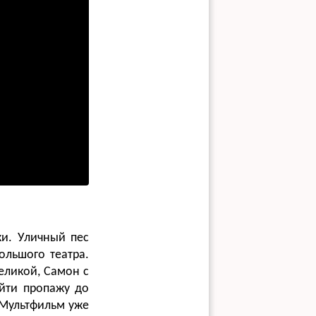
ки. Уличный пес
льшого театра.
еликой, Самон с
йти пропажу до
 Мультфильм уже