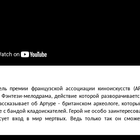
ель премии французской ассоциации киноискусств (AF
 Фэнтези-мелодрама, действие которой разворачиваетс
ассказывает об Артуре - британском археологе, котор
 с бандой кладоискателей. Герой не особо заинтересова
сует вход в мир мертвых. Ведь только так он сможет