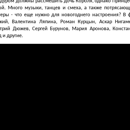
бадуром должны рассмешить дочь Короля, однако Принце
ой. Много музыки, танцев и смеха, а также потрясаю
еры - что еще нужно для новогоднего настроения? В 
кий, Валентина Ляпина, Роман Курцын, Аскар Нигам
трий Дюжев, Сергей Бурунов, Мария Аронова, Конста
 и другие.