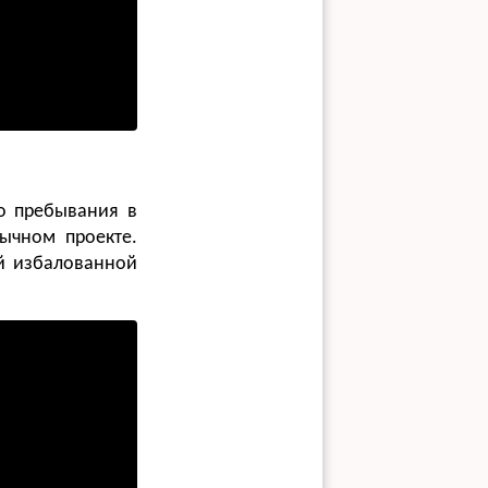
о пребывания в
бычном проекте.
ой избалованной