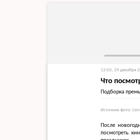
12:02, 29 декабря 
Что посмот
Подборка премье
Источник фото:
Cen
После новогод
посмотреть ки