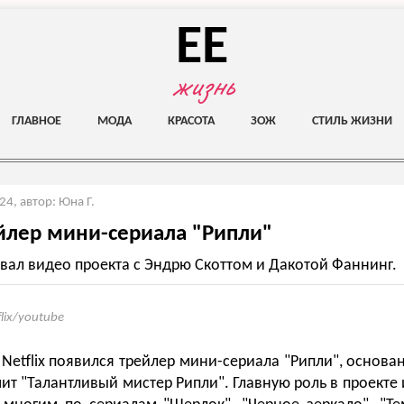
EE
жизнь
ГЛАВНОЕ
МОДА
КРАСОТА
ЗОЖ
СТИЛЬ ЖИЗНИ
024
,
автор: Юна Г.
лер мини-сериала "Рипли"
овал видео проекта с Эндрю Скоттом и Дакотой Фаннинг.
flix/youtube
 Netflix появился трейлер мини-сериала "Рипли", основа
ит "Талантливый мистер Рипли". Главную роль в проекте