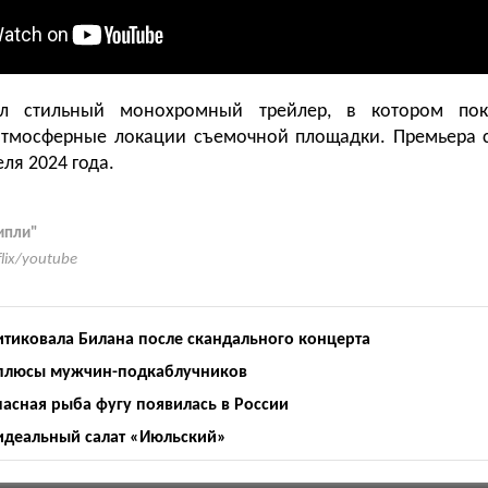
тил стильный монохромный трейлер, в котором по
атмосферные локации съемочной площадки. Премьера с
еля 2024 года.
ипли"
flix/youtube
итиковала Билана после скандального концерта
 плюсы мужчин-подкаблучников
асная рыба фугу появилась в России
 идеальный салат «Июльский»