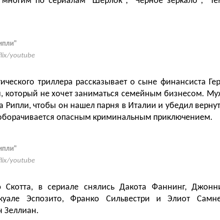
 многим по сериалам "Шерлок", "Черное зеркало", "Т
ипли"
flix/youtube
ического триллера рассказывает о сыне финансиста Ге
, который не хочет заниматься семейным бизнесом. М
 Рипли, чтобы он нашел парня в Италии и убедил вернут
 оборачивается опасным криминальным приключением.
ипли"
flix/youtube
Скотта, в сериале снялись Дакота Фаннинг, Джон
куале Эспозито, Франко Сильвестри и Элиот Самн
н Зеллиан.