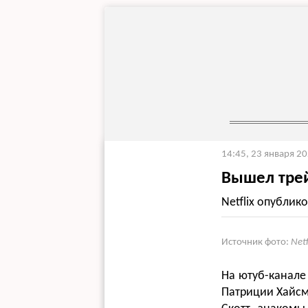
14:45, 23 января 2
Вышел трей
Netflix опублик
Источник фото:
Net
На ютуб-канале
Патриции Хайсм