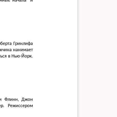
емные начала" и
рберта Гринлифа
ужчина нанимает
ься в Нью-Йорк.
ни Флинн, Джон
ер. Режиссером