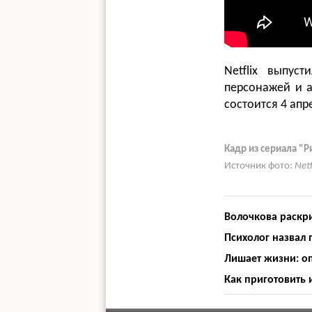
Netflix выпус
персонажей и 
состоится 4 апр
Кадр из сериала "Р
Источник фото:
Net
Волочкова раскр
Психолог назвал
Лишает жизни: оп
Как приготовить