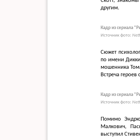
Скотт, знакомы
другим.
Кадр из сериала "Р
Источник фото:
Net
Сюжет психолог
по имени Дикки
мошенника Тома
Встреча героев
Кадр из сериала "Р
Источник фото:
Net
Помимо Эндрю 
Малкович, Пас
выступил Стиве