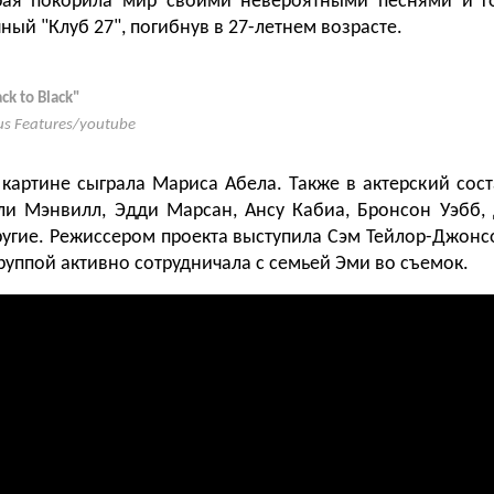
орая покорила мир своими невероятными песнями и г
ный "Клуб 27", погибнув в 27-летнем возрасте.
ck to Black"
us Features/youtube
 картине сыграла Мариса Абела. Также в актерский сос
ли Мэнвилл, Эдди Марсан, Ансу Кабиа, Бронсон Уэбб, 
ругие. Режиссером проекта выступила Сэм Тейлор-Джонсо
руппой активно сотрудничала с семьей Эми во съемок.