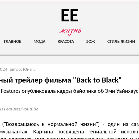
EE
жизнь
ГЛАВНОЕ
МОДА
КРАСОТА
ЗОЖ
СТИЛЬ ЖИЗНИ
2024
,
автор: Юна Г.
ый трейлер фильма "Back to Black"
 Features опубликовала кадры байопика об Эми Уайнхаус
us Features/youtube
k" ("Возвращаюсь к нормальной жизни") - один из с
музыкантах. Картина посвящена гениальной исполн