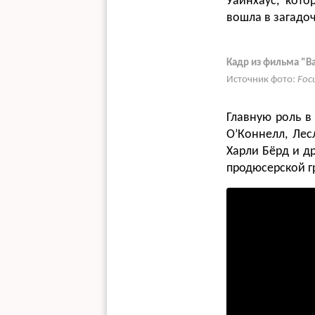
Уайнхаус, кот
вошла в загадоч
Кадр из фильма "Ba
Источник фото:
Foc
Главную роль в
О’Коннелл, Лес
Харли Бёрд и д
продюсерской г