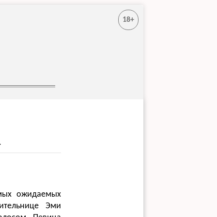
18+
.
амых ожидаемых
ительнице Эми