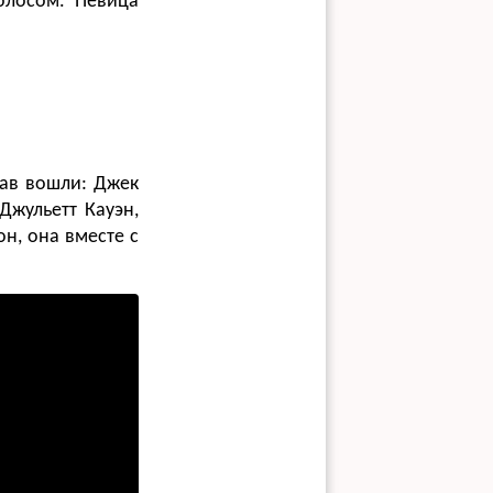
олосом. Певица
тав вошли: Джек
Джульетт Кауэн,
н, она вместе с