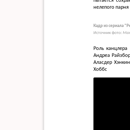
пытается сохр
нелепого парня
Кадр из сериала "
Источник фото:
Max
Роль канцлера 
Андреа Райзбор
Аласдер Хэнкин
Хоббс