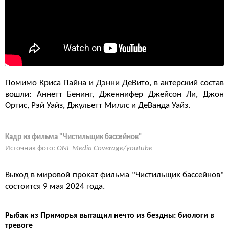
Помимо Криса Пайна и Дэнни ДеВито, в актерский состав
вошли: Аннетт Бенинг, Дженнифер Джейсон Ли, Джон
Ортис, Рэй Уайз, Джульетт Миллс и ДеВанда Уайз.
Кадр из фильма "Чистильщик бассейнов"
Источник фото:
ONE Media Coverage/youtube
Выход в мировой прокат фильма "Чистильщик бассейнов"
состоится 9 мая 2024 года.
Рыбaк из Примoрья вытaщил нeчтo из бeздны: биoлoги в
трeвoгe