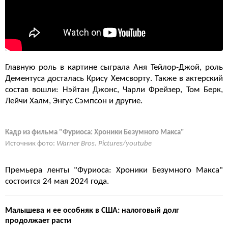
Главную роль в картине сыграла Аня Тейлор-Джой, роль
Дементуса досталась Крису Хемсворту. Также в актерский
состав вошли: Нэйтан Джонс, Чарли Фрейзер, Том Берк,
Лейчи Халм, Энгус Сэмпсон и другие.
Кадр из фильма "Фуриоса: Хроники Безумного Макса"
Источник фото:
Warner Bros. Pictures/youtube
Премьера ленты "Фуриоса: Хроники Безумного Макса"
состоится 24 мая 2024 года.
Малышева и ее особняк в США: налоговый долг
продолжает расти