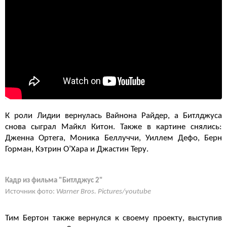
К роли Лидии вернулась Вайнона Райдер, а Битлджуса
снова сыграл Майкл Китон. Также в картине снялись:
Дженна Ортега, Моника Беллуччи, Уиллем Дефо, Берн
Горман, Кэтрин О’Хара и Джастин Теру.
Кадр из фильма "Битлджус 2"
Источник фото:
Warner Bros. Pictures/youtube
Тим Бертон также вернулся к своему проекту, выступив