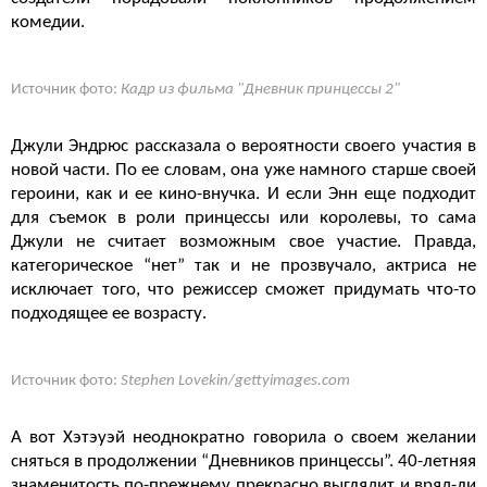
комедии.
Источник фото:
Кадр из фильма "Дневник принцессы 2"
Джули Эндрюс рассказала о вероятности своего участия в
новой части. По ее словам, она уже намного старше своей
героини, как и ее кино-внучка. И если Энн еще подходит
для съемок в роли принцессы или королевы, то сама
Джули не считает возможным свое участие. Правда,
категорическое “нет” так и не прозвучало, актриса не
исключает того, что режиссер сможет придумать что-то
подходящее ее возрасту.
Источник фото:
Stephen Lovekin/gettyimages.com
А вот Хэтэуэй неоднократно говорила о своем желании
сняться в продолжении “Дневников принцессы”. 40-летняя
знаменитость по-прежнему прекрасно выглядит и вряд-ли