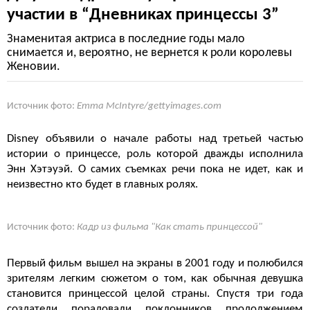
участии в “Дневниках принцессы 3”
Знаменитая актриса в последние годы мало
снимается и, вероятно, не вернется к роли королевы
Женовии.
Источник фото:
Emma McIntyre/gettyimages.com
Disney объявили о начале работы над третьей частью
истории о принцессе, роль которой дважды исполнила
Энн Хэтэуэй. О самих съемках речи пока не идет, как и
неизвестно кто будет в главных ролях.
Источник фото:
Кадр из фильма "Как стать принцессой"
Первый фильм вышел на экраны в 2001 году и полюбился
зрителям легким сюжетом о том, как обычная девушка
становится принцессой целой страны. Спустя три года
создатели порадовали поклонников продолжением