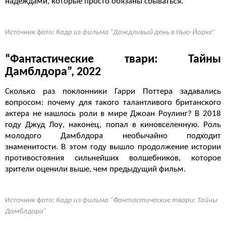
надеждами, которые просто обязаны сбываться.
Источник фото:
Кадр из фильма “Дождливый день в Нью-Йорке”
“Фантастические твари: Тайны
Дамблдора”, 2022
Сколько раз поклонники Гарри Поттера задавались
вопросом: почему для такого талантливого британского
актера не нашлось роли в мире Джоан Роулинг? В 2018
году Джуд Лоу, наконец, попал в киновселенную. Роль
молодого Дамблдора необычайно подходит
знаменитости. В этом году вышло продолжение истории
противостояния сильнейших волшебников, которое
зрители оценили выше, чем предыдущий фильм.
Источник фото:
Кадр из фильма “Фантастические твари: Тайны
Дамблдора”