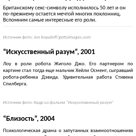
Британскому секс-символу исполнилось 50 лет и он
по-прежнему остается мечтой многих поклонниц.
Вспомним самые интересные его роли.
Источник фото:
Jon Kopaloff/gettyimages.com
“Искусственный разум”, 2001
Лоу в роли робота Жиголо Джо. Его партнером по
картине стал тогда еще мальчик Хейли Осмент, сыгравший
робота-ребенка Дэвида. Удивительная работа Стивена
Спилберга.
Источник фото:
Кадр из фильма “Искусственный разум”
“Близость”, 2004
Психологическая драма о запутанных взаимоотношениях