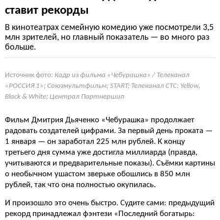
ставит рекорды
В кинотеатрах семейную комедию уже посмотрели 3,5
млн зрителей, но главный показатель — во много раз
больше.
Источник фото:
Кадр из фильма «Чебурашка» / Телеканал
«РОССИЯ 1»; Союзмультфильм; START; Телеканал СТС; Yellow,
Black & White; Централ Партнершип
Фильм Дмитрия Дьяченко «Чебурашка» продолжает
радовать создателей цифрами. За первый день проката —
1 января — он заработал 225 млн рублей. К концу
третьего дня сумма уже достигла миллиарда (правда,
учитываются и предварительные показы). Съёмки картины
о необычном ушастом зверьке обошлись в 850 млн
рублей, так что она полностью окупилась.
И произошло это очень быстро. Судите сами: предыдущий
рекорд принадлежал фэнтези «Последний богатырь: