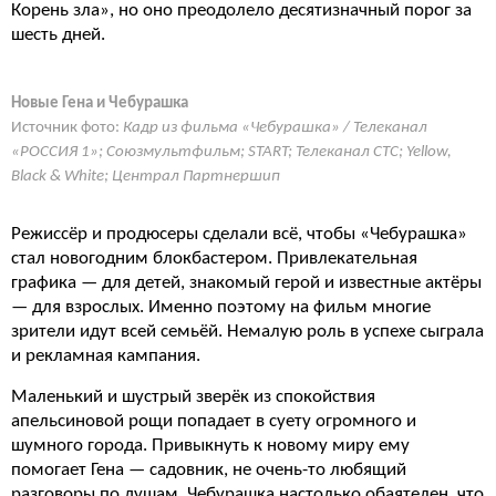
Корень зла», но оно преодолело десятизначный порог за
шесть дней.
Новые Гена и Чебурашка
Источник фото:
Кадр из фильма «Чебурашка» / Телеканал
«РОССИЯ 1»; Союзмультфильм; START; Телеканал СТС; Yellow,
Black & White; Централ Партнершип
Режиссёр и продюсеры сделали всё, чтобы «Чебурашка»
стал новогодним блокбастером. Привлекательная
графика — для детей, знакомый герой и известные актёры
— для взрослых. Именно поэтому на фильм многие
зрители идут всей семьёй. Немалую роль в успехе сыграла
и рекламная кампания.
Маленький и шустрый зверёк из спокойствия
апельсиновой рощи попадает в суету огромного и
шумного города. Привыкнуть к новому миру ему
помогает Гена — садовник, не очень-то любящий
разговоры по душам. Чебурашка настолько обаятелен, что