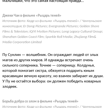
мальчишки, что это самая настоящая правда…
Джеки Чан в фильме «Рыцарь теней»
Источник фото:
Кадр из фильма «Рыцарь теней» / Чанчуньская
киностудия; Er Dong Pictures; Evergrande Pictures; Golden Shore
Films & Television; iQIYI Motion Pictures; Long Legacy Cultural Group;
Shenzhen Golden Coast Film; Sparkle Roll Media; Zhujiang Film&
Media Corporation Limited
Пу Сунлин — волшебник. Он ограждает людей от злых
магов из других миров. И однажды встречает очень
сильного соперника. Точнее — соперницу. Колдунья,
которой помогает сестра, обязуется подарить юным
красавицам вечную красоту, но взамен забирает их души.
У Пу не остаётся выбора: он должен победить коварных
злодеек.
Борьба добра со злом в фильме «Рыцарь теней»
Источник фото:
Кадр из фильма «Рыцарь теней» / Чанчуньская