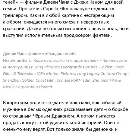
теней» — фильма Джеки Чана с Джеки Чаном для всей
семьи. Прокатчик Capella Film накануне поделился
трейлером. Как и в любой картине с нестареющим
актёром, ожидается много смеха и невероятных
сражений. Джеки не только исполнил главную роль, но и
выступил исполнительным продюсером фэнтези.
Джеки Чан в фильме «Рыцарь теней»
Источник фото:
Кадр из фильма «Рыцарь теней» / Чанчуньская
киностудия; Er Dong Pictures; Evergrande Pictures; Golden Shore
Films & Television; iQIYI Motion Pictures; Long Legacy Cultural Group;
Shenzhen Golden Coast Film; Sparkle Roll Media; Zhujiang Film &
Media Corporation Limited
В коротком ролике создатели показали, как забавный
мужчина в белых одеяниях рассказывает детям о борьбе
со страшным Чёрным Драконом. А потом пытается
продать книгу с этой удивительной историей. Они не
очень-то ему верят. Вот только знали бы девчонки и