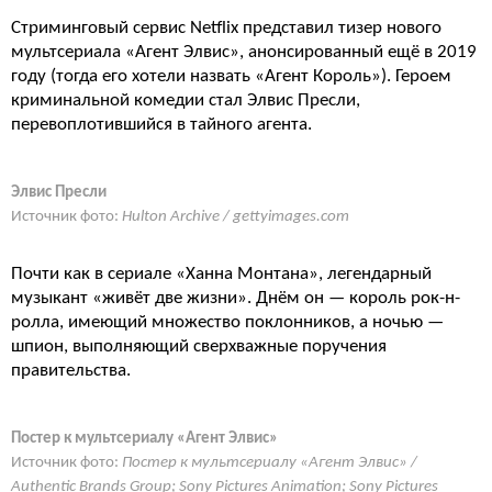
Стриминговый сервис Netflix представил тизер нового
мультсериала «Агент Элвис», анонсированный ещё в 2019
году (тогда его хотели назвать «Агент Король»). Героем
криминальной комедии стал Элвис Пресли,
перевоплотившийся в тайного агента.
Элвис Пресли
Источник фото:
Hulton Archive / gettyimages.com
Почти как в сериале «Ханна Монтана», легендарный
музыкант «живёт две жизни». Днём он — король рок-н-
ролла, имеющий множество поклонников, а ночью —
шпион, выполняющий сверхважные поручения
правительства.
Постер к мультсериалу «Агент Элвис»
Источник фото:
Постер к мультсериалу «Агент Элвис» /
Authentic Brands Group; Sony Pictures Animation; Sony Pictures