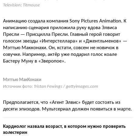
Television; Titmouse
Анимацию создала компания Sony Pictures Animation. К
написанию сценария приложила руку вдова Элвиса
Пресли — Присцилла Пресли. Главный герой говорит
голосом звезды «Интерстеллара» и «Джентльменов» —
Мэттью Макконахи. Он, кстати, совсем не новичок в
озвучке. Например, актёр уже подарил голос коале
Бастеру Муну в «Зверопое».
Мэттью МакКонахи
Источник фото:
Tristan Fewings / gettyimages.com
Предполагается, что «Агент Элвис» будет состоять из
десяти эпизодов. Мультсериал должен появиться в марте.
Кардиолог назвала возраст, в котором нужно проверить
холестерин